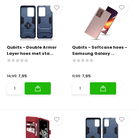
Qubits - Double Armor
Qubits - Softcase hoes -
Layer hoes met sta...
Samsung Galaxy ...
14,99
7,95
11,99
7,95