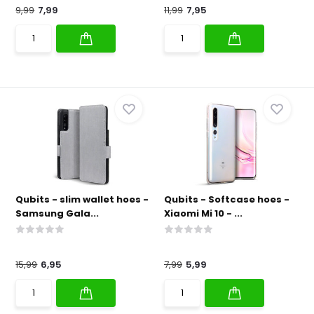
9,99
7,99
11,99
7,95
Qubits - slim wallet hoes -
Qubits - Softcase hoes -
Samsung Gala...
Xiaomi Mi 10 - ...
15,99
6,95
7,99
5,99