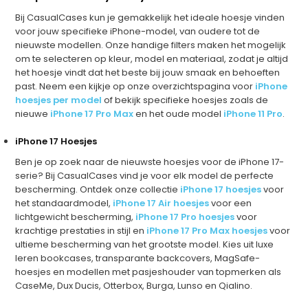
Bij CasualCases kun je gemakkelijk het ideale hoesje vinden
voor jouw specifieke iPhone-model, van oudere tot de
nieuwste modellen. Onze handige filters maken het mogelijk
om te selecteren op kleur, model en materiaal, zodat je altijd
het hoesje vindt dat het beste bij jouw smaak en behoeften
past. Neem een kijkje op onze overzichtspagina voor
iPhone
hoesjes per model
of bekijk specifieke hoesjes zoals de
nieuwe
iPhone 17 Pro Max
en het oude model
iPhone 11 Pro
.
iPhone 17 Hoesjes
Ben je op zoek naar de nieuwste hoesjes voor de iPhone 17-
serie? Bij CasualCases vind je voor elk model de perfecte
bescherming. Ontdek onze collectie
iPhone 17 hoesjes
voor
het standaardmodel,
iPhone 17 Air hoesjes
voor een
lichtgewicht bescherming,
iPhone 17 Pro hoesjes
voor
krachtige prestaties in stijl en
iPhone 17 Pro Max hoesjes
voor
ultieme bescherming van het grootste model. Kies uit luxe
leren bookcases, transparante backcovers, MagSafe-
hoesjes en modellen met pasjeshouder van topmerken als
CaseMe, Dux Ducis, Otterbox, Burga, Lunso en Qialino.