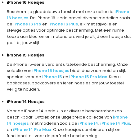
iPhone 16 Hoesjes
Bescherm je gloednieuwe toestel met onze collectie
iPhone
16 hoesjes
. De iPhone 16-serie omvat diverse modellen zoals
de
iPhone 16 Pro
en
iPhone 16 Plus
, elk met stijlvolle en
stevige opties voor optimale bescherming. Met een ruime
keuze aan kleuren en materialen, vind je altijd een hoesje dat
past bij jouw stijl.
iPhone 15 Hoesjes
De iPhone 15-serie verdient uitstekende bescherming. Onze
selectie van
iPhone 15 hoesjes
biedt duurzaamheid en stijl,
speciaal voor de
iPhone 15
en
iPhone 15 Pro Max
. Kies uit
bookcases, backcovers en leren hoesjes om jouw toestel
veilig te houden.
iPhone 14 Hoesjes
Voor de iPhone 14-serie zijn er diverse beschermhoezen
beschikbaar. Ontdek onze uitgebreide collectie van
iPhone
14 hoesjes
, met modellen zoals de
iPhone 14
,
iPhone 14 Plus
,
en
iPhone 14 Pro Max
. Onze hoesjes combineren stijl en
functionaliteit voor de perfecte bescherming.