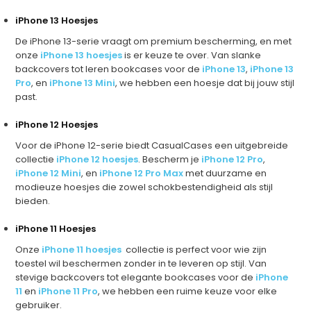
iPhone 13 Hoesjes
De iPhone 13-serie vraagt om premium bescherming, en met
onze
iPhone 13 hoesjes
is er keuze te over. Van slanke
backcovers tot leren bookcases voor de
iPhone 13
,
iPhone 13
Pro
, en
iPhone 13 Mini
, we hebben een hoesje dat bij jouw stijl
past.
iPhone 12 Hoesjes
Voor de iPhone 12-serie biedt CasualCases een uitgebreide
collectie
iPhone 12 hoesjes
. Bescherm je
iPhone 12 Pro
,
iPhone 12 Mini
, en
iPhone 12 Pro Max
met duurzame en
modieuze hoesjes die zowel schokbestendigheid als stijl
bieden.
iPhone 11 Hoesjes
Onze
iPhone 11 hoesjes
collectie is perfect voor wie zijn
toestel wil beschermen zonder in te leveren op stijl. Van
stevige backcovers tot elegante bookcases voor de
iPhone
11
en
iPhone 11 Pro
, we hebben een ruime keuze voor elke
gebruiker.