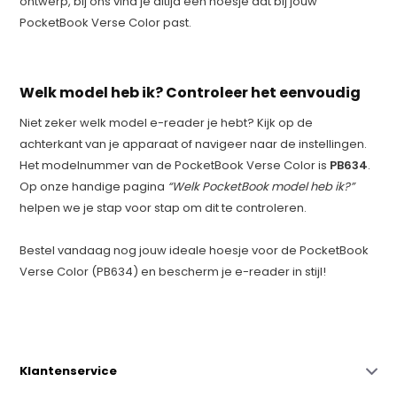
ontwerp, bij ons vind je altijd een hoesje dat bij jouw
PocketBook Verse Color past.
Welk model heb ik? Controleer het eenvoudig
Niet zeker welk model e-reader je hebt? Kijk op de
achterkant van je apparaat of navigeer naar de instellingen.
Het modelnummer van de PocketBook Verse Color is
PB634
.
Op onze handige pagina
“Welk PocketBook model heb ik?”
helpen we je stap voor stap om dit te controleren.
Bestel vandaag nog jouw ideale hoesje voor de PocketBook
Verse Color (PB634) en bescherm je e-reader in stijl!
Klantenservice