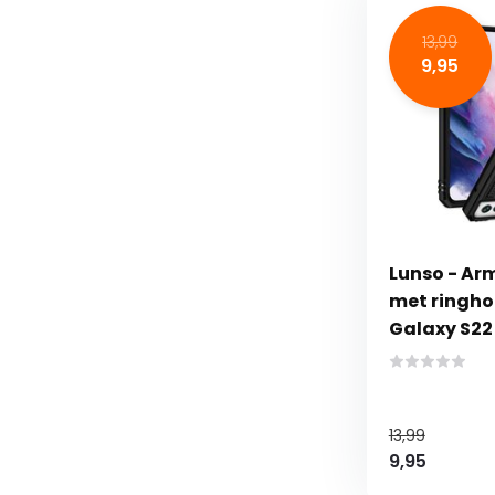
13,99
9,95
Lunso - Ar
met ringh
Galaxy S22
13,99
9,95