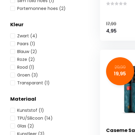
Slim folio hoes
(1)
Portemonnee hoes
(2)
17,99
Kleur
4,95
Zwart
(4)
Paars
(1)
Blauw
(2)
Roze
(2)
Rood
(1)
29,99
19,95
Groen
(3)
Transparant
(1)
Materiaal
Kunststof
(1)
TPU/Silicoon
(14)
Glas
(2)
Caseme Sa
Kunstleer
(3)