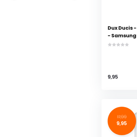
Dux Ducis 
- Samsung 
9,95
17,99
9,95