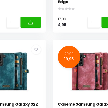
Edge
17,99
4,95
29,99
19,95
msung Galaxy S22
Caseme Samsung Galax