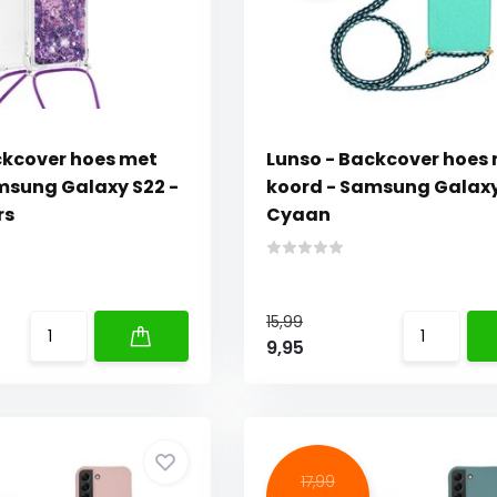
ckcover hoes met
Lunso - Backcover hoes
msung Galaxy S22 -
koord - Samsung Galaxy
rs
Cyaan
15,99
9,95
17,99