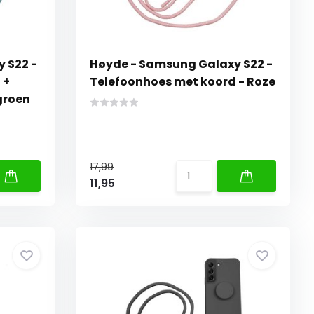
 S22 -
Høyde - Samsung Galaxy S22 -
 +
Telefoonhoes met koord - Roze
groen
17,99
11,95