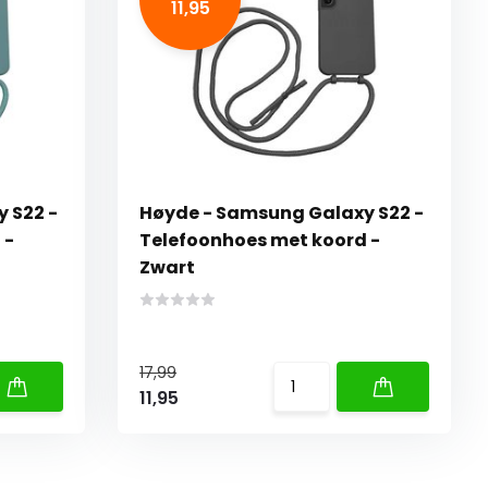
11,95
 S22 -
Høyde - Samsung Galaxy S22 -
 -
Telefoonhoes met koord -
Zwart
17,99
11,95