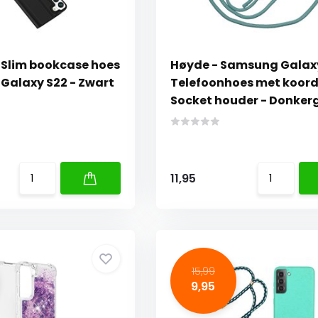
- Slim bookcase hoes
Høyde - Samsung Galaxy
Galaxy S22 - Zwart
Telefoonhoes met koord
Socket houder - Donker
11,95
15,99
9,95