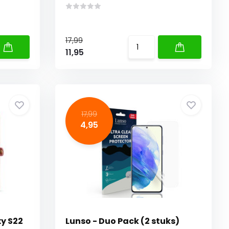
17,99
11,95
17,99
4,95
y S22
Lunso - Duo Pack (2 stuks)