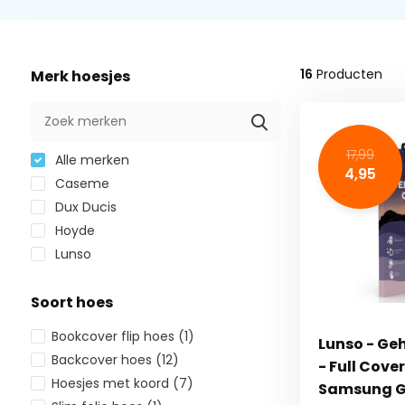
16
Producten
Merk hoesjes
17,99
Alle merken
4,95
Caseme
Dux Ducis
Hoyde
Lunso
Soort hoes
Bookcover flip hoes
(1)
Lunso - Ge
Backcover hoes
(12)
- Full Cove
Hoesjes met koord
(7)
Samsung G