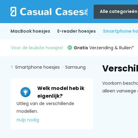
Alle categorieën
MacBook hoesjes
E-reader hoesjes
Smartphone ho
Voor de leukste hoesjes!
Gratis
Verzending & Ruilen*
Verschi
Smartphone hoesjes
-
Samsung
Voorkom beschadi
Welk model heb ik
alleen vanwege 
eigenlijk?
Uitleg van de verschillende
modellen.
Hulp nodig