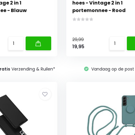
ge 2 in 1
hoes - Vintage 2 in 1
ee - Blauw
portemonnee - Rood
29,99
19,95
ratis
Verzending & Ruilen*
Vandaag op de post 