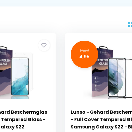
17,99
4,95
hard Beschermglas
Lunso - Gehard Besche
r Tempered Glass -
- Full Cover Tempered Gl
alaxy S22
Samsung Galaxy S22 - B