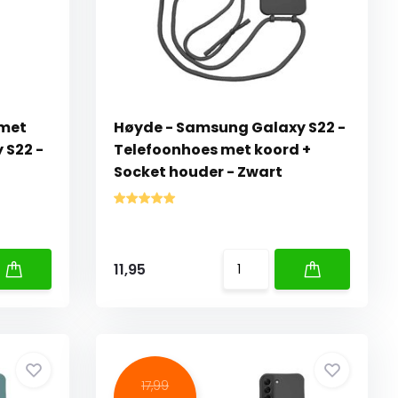
 met
Høyde - Samsung Galaxy S22 -
 S22 -
Telefoonhoes met koord +
Socket houder - Zwart
11,95
17,99