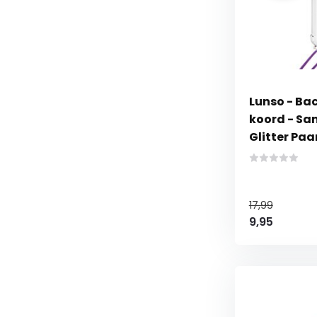
Lunso - Ba
koord - Sa
Glitter Paa
17,99
9,95