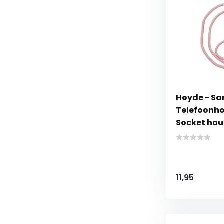
Høyde - Sa
Telefoonho
Socket hou
11,95