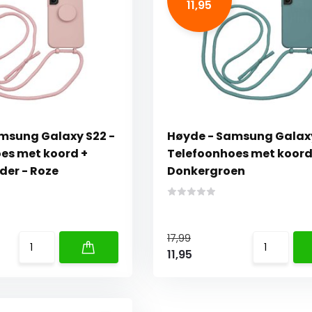
11,95
msung Galaxy S22 -
Høyde - Samsung Galaxy
es met koord +
Telefoonhoes met koord
der - Roze
Donkergroen
17,99
11,95