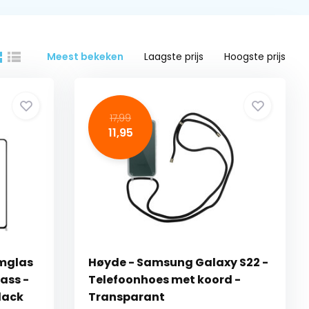
Meest bekeken
Laagste prijs
Hoogste prijs
17,99
11,95
rmglas
Høyde - Samsung Galaxy S22 -
ass -
Telefoonhoes met koord -
lack
Transparant