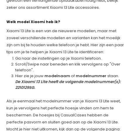
gewoon een vervangende oplaadkabel nodig hebt, bekijk
zeker ons assortiment Xiaomi 13 Lite accessoires.
Welk model Xiaomi heb ik?
Xiaomi 13 Lite is een van de nieuwere modellen, maar met
zoveel verschillende modellen en varianten kan het moeilijk
zijn om bij te houden welke telefoon je hebt. Hier zijn een paar
tips om je te helpen je Xiaomi 13 Lite te identificeren:
Ga naar de instellingen op je Xiaomi telefoon.
Scroll/Swipe naar beneden en klik vervolgens op "Over
telefoon".
Hier zie je jouw
modelnaam
of
modelnummer
staan.
De Xiaomi 13 Lite heeft de volgende modelnummer(s):
2210129SG.
Als je eenmaal het modelnummer van je Xiaomi 13 Lite weet,
kun je vervolgens het perfecte hoesje vinden om hem te
beschermen. De hoesjes bij CasualCases hebben de
perfecte pasvorm en sluiten goed aan op de Xiaomi 13 Lite.
Mocht je hier niet uitkomen, kijk dan op de volgende pagina: