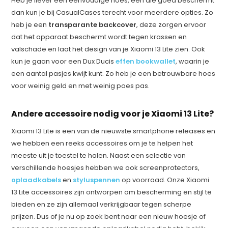
Heb je liever een eenvoudige hoes, een die goed beschermt
dan kun je bij CasualCases terecht voor meerdere opties. Zo
heb je een
transparante backcover
, deze zorgen ervoor
dat het apparaat beschermt wordt tegen krassen en
valschade en laat het design van je Xiaomi 13 Lite zien. Ook
kun je gaan voor een Dux Ducis
effen bookwallet
, waarin je
een aantal pasjes kwijt kunt. Zo heb je een betrouwbare hoes
voor weinig geld en met weinig poes pas.
Andere accessoire nodig voor je Xiaomi 13 Lite?
Xiaomi 13 Lite is een van de nieuwste smartphone releases en
we hebben een reeks accessoires om je te helpen het
meeste uit je toestel te halen. Naast een selectie van
verschillende hoesjes hebben we ook screenprotectors,
oplaadkabels
en
styluspennen
op voorraad. Onze Xiaomi
13 Lite accessoires zijn ontworpen om bescherming en stijl te
bieden en ze zijn allemaal verkrijgbaar tegen scherpe
prijzen. Dus of je nu op zoek bent naar een nieuw hoesje of