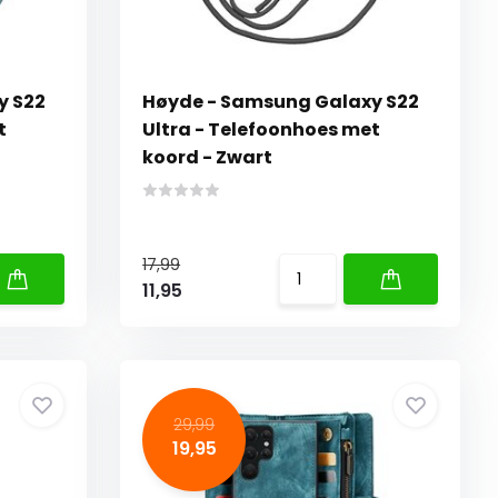
y S22
Høyde - Samsung Galaxy S22
t
Ultra - Telefoonhoes met
koord - Zwart
17,99
11,95
29,99
19,95