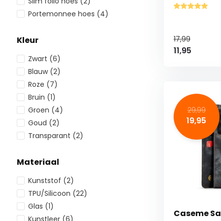
Slim folio hoes
(2)
Portemonnee hoes
(4)
17,99
Kleur
11,95
Zwart
(6)
Blauw
(2)
Roze
(7)
Bruin
(1)
Groen
(4)
29,99
19,95
Goud
(2)
Transparant
(2)
Materiaal
Kunststof
(2)
TPU/Silicoon
(22)
Glas
(1)
Caseme Sa
Kunstleer
(6)