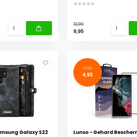
13,99
9,95
17,99
4,95
msung Galaxy S22
Lunso - Gehard Besche