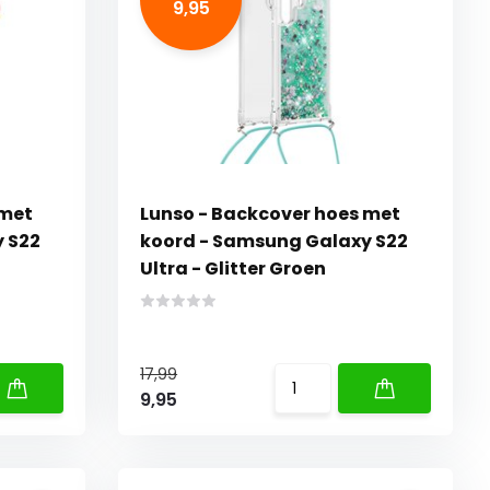
9,95
 met
Lunso - Backcover hoes met
 S22
koord - Samsung Galaxy S22
Ultra - Glitter Groen
17,99
9,95