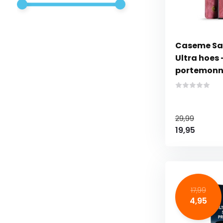
Caseme Sa
Ultra hoes -
portemonne
29,99
19,95
17,99
4,95