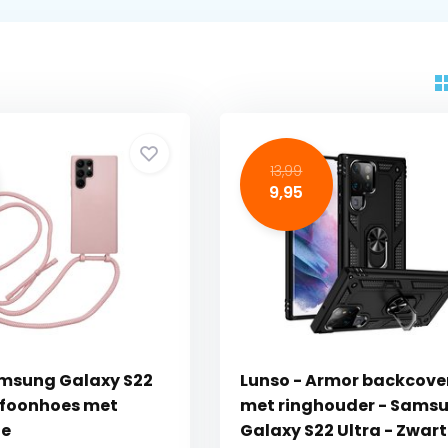
13,99
9,95
msung Galaxy S22
Lunso - Armor backcove
lefoonhoes met
met ringhouder - Sams
ze
Galaxy S22 Ultra - Zwart