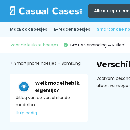
Alle categorieën
MacBook hoesjes
E-reader hoesjes
Smartphone ho
Voor de leukste hoesjes!
Gratis
Verzending & Ruilen*
Verschi
Smartphone hoesjes
-
Samsung
Voorkom beschadi
Welk model heb ik
alleen vanwege 
eigenlijk?
Uitleg van de verschillende
modellen.
Hulp nodig