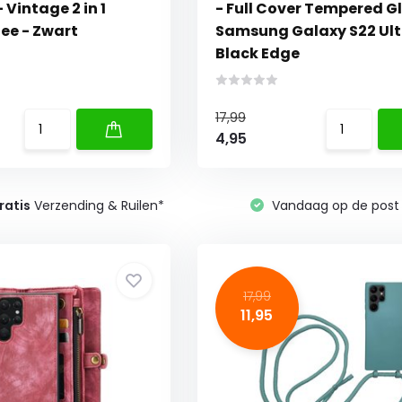
 Vintage 2 in 1
- Full Cover Tempered Gl
ee - Zwart
Samsung Galaxy S22 Ult
Black Edge
17,99
4,95
ratis
Verzending & Ruilen*
Vandaag op de post 
17,99
11,95