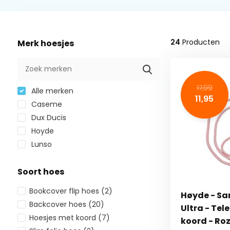
24
Producten
Merk hoesjes
17,99
Alle merken
11,95
Caseme
Dux Ducis
Hoyde
Lunso
Soort hoes
Bookcover flip hoes
(2)
Høyde - Sa
Backcover hoes
(20)
Ultra - Te
Hoesjes met koord
(7)
koord - Ro