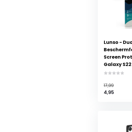
Lunso - Duo
Beschermfol
Screen Pro
Galaxy S22
17,99
4,95