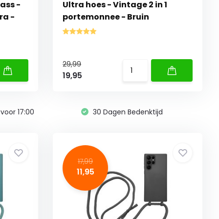
ass -
Ultra hoes - Vintage 2 in 1
ra -
portemonnee - Bruin
29,99
19,95
voor 17:00
30 Dagen Bedenktijd
17,99
11,95