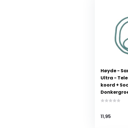
Høyde - Sa
Ultra - Te
koord + So
Donkergro
11,95