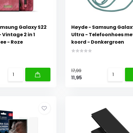
msung Galaxy S22
Høyde - Samsung Galax
 Vintage 2 in 1
Ultra - Telefoonhoes me
e - Roze
koord - Donkergroen
17,99
11,95