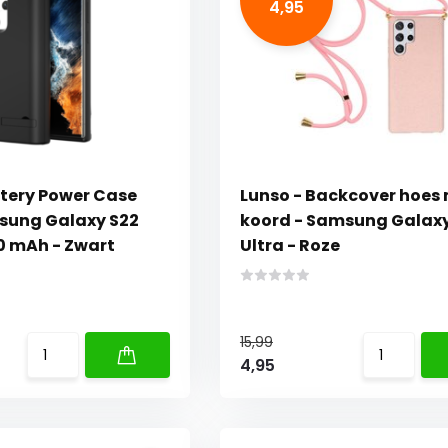
4,95
ttery Power Case
Lunso - Backcover hoes
sung Galaxy S22
koord - Samsung Galaxy
00 mAh - Zwart
Ultra - Roze
15,99
4,95