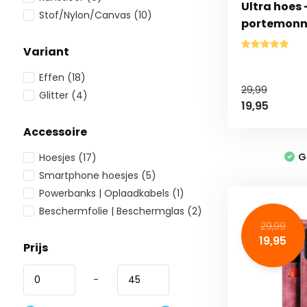
Ultra hoes -
Stof/Nylon/Canvas
(10)
portemonn
Variant
Effen
(18)
29,99
Glitter
(4)
19,95
Accessoire
G
Hoesjes
(17)
Smartphone hoesjes
(5)
Powerbanks | Oplaadkabels
(1)
Beschermfolie | Beschermglas
(2)
29,99
19,95
Prijs
-