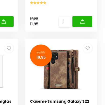
17,99
11,95
29,99
19,95
rmglas
Caseme Samsung Galaxy S22