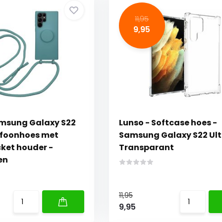
11,95
9,95
msung Galaxy S22
Lunso - Softcase hoes -
lefoonhoes met
Samsung Galaxy S22 Ult
cket houder -
Transparant
en
11,95
9,95