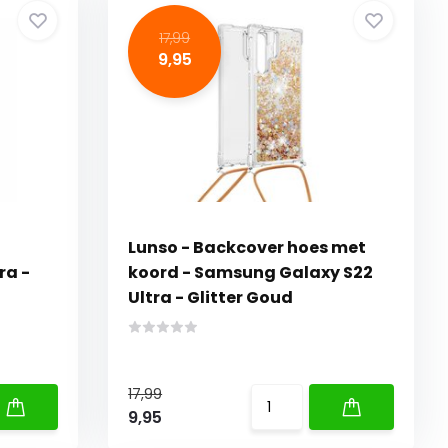
17,99
9,95
Lunso - Backcover hoes met
ra -
koord - Samsung Galaxy S22
Ultra - Glitter Goud
17,99
9,95