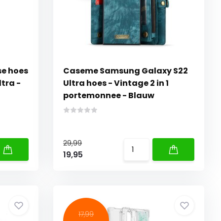
se hoes
Caseme Samsung Galaxy S22
tra -
Ultra hoes - Vintage 2 in 1
portemonnee - Blauw
29,99
19,95
17,99