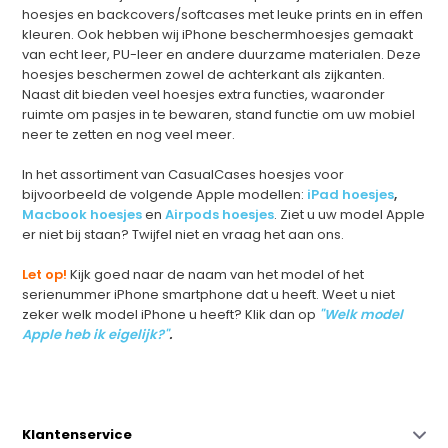
hoesjes en backcovers/softcases met leuke prints en in effen
kleuren. Ook hebben wij iPhone beschermhoesjes gemaakt
van echt leer, PU-leer en andere duurzame materialen. Deze
hoesjes beschermen zowel de achterkant als zijkanten.
Naast dit bieden veel hoesjes extra functies, waaronder
ruimte om pasjes in te bewaren, stand functie om uw mobiel
neer te zetten en nog veel meer.
In het assortiment van CasualCases hoesjes voor
bijvoorbeeld de volgende Apple modellen:
iPad hoesjes
,
Macbook hoesjes
en
Airpods hoesjes
.
Ziet u uw model Apple
er niet bij staan? Twijfel niet en vraag het aan ons.
Let op!
Kijk goed naar de naam van het model of het
serienummer iPhone smartphone dat u heeft. Weet u niet
zeker welk model iPhone u heeft? Klik dan op
"Welk model
Apple heb ik eigelijk?"
.
Klantenservice