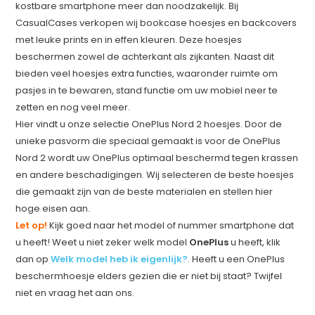
kostbare smartphone meer dan noodzakelijk. Bij
CasualCases verkopen wij bookcase hoesjes en backcovers
met leuke prints en in effen kleuren. Deze hoesjes
beschermen zowel de achterkant als zijkanten. Naast dit
bieden veel hoesjes extra functies, waaronder ruimte om
pasjes in te bewaren, stand functie om uw mobiel neer te
zetten en nog veel meer.
Hier vindt u onze selectie OnePlus Nord 2 hoesjes. Door de
unieke pasvorm die speciaal gemaakt is voor de OnePlus
Nord 2 wordt uw OnePlus optimaal beschermd tegen krassen
en andere beschadigingen. Wij selecteren de beste hoesjes
die gemaakt zijn van de beste materialen en stellen hier
hoge eisen aan.
Let op!
Kijk goed naar het model of nummer smartphone dat
u heeft! Weet u niet zeker welk model
OnePlus
u heeft, klik
dan op
Welk model heb ik eigenlijk?
. Heeft u een OnePlus
beschermhoesje elders gezien die er niet bij staat? Twijfel
niet en vraag het aan ons.