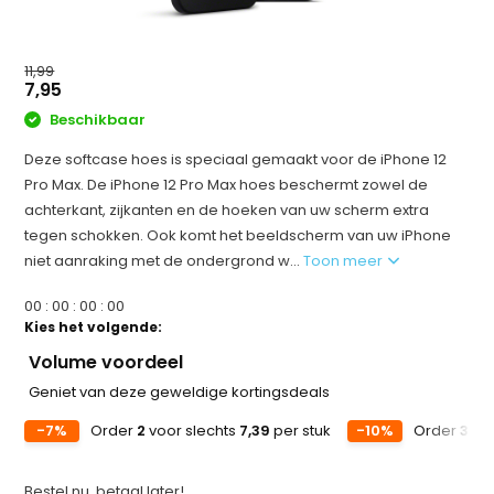
11,99
7,95
Beschikbaar
Deze softcase hoes is speciaal gemaakt voor de iPhone 12
Pro Max. De iPhone 12 Pro Max hoes beschermt zowel de
achterkant, zijkanten en de hoeken van uw scherm extra
tegen schokken. Ook komt het beeldscherm van uw iPhone
niet aanraking met de ondergrond w...
Toon meer
0
0
:
0
0
:
0
0
:
0
0
Kies het volgende:
Volume voordeel
Geniet van deze geweldige kortingsdeals
-7%
Order
2
voor slechts
7,39
per stuk
-10%
Order
3
voo
Bestel nu, betaal later!