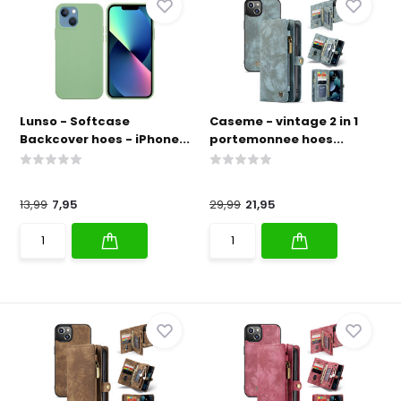
Lunso - Softcase
Caseme - vintage 2 in 1
Backcover hoes - iPhone...
portemonnee hoes...
13,99
7,95
29,99
21,95