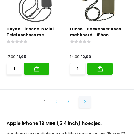
Høyde - iPhone 13 Mini -
Lunso - Backcover hoes
Telefoonhoes me...
met koord - iPhon...
17,99
11,95
14,99
12,99
1
2
3
Apple iPhone 13 MINI (5.4 inch) hoesjes.
Voorkom beschadigingen en lelijke krassen op uw
iPhone 13