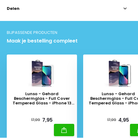
Delen
BIJPASSENDE PRODUCTEN
Maak je bestelling compleet
Lunso - Gehard
Lunso - Gehard
Beschermglas - Full Cover
Beschermglas - Full C
Tempered Glass - iPhone 13
Tempered Glass - iPho
Mini
Mini - Black Edge
Deliverytime
Deliverytime
7,95
4,95
17,99
17,99