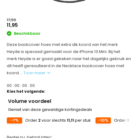
17,99
11,95
Beschikbaar
Deze backcover hoes met extra dik koord van het merk
Høyde is speciaal gemaakt voor de iPhone 13 Mini. Bij het
merk Høyde is er goed gekeken naar het dagelijks gebruik en
dit heeft geresulteerd in de Necklace backcover hoes met
koord....
Toon meer
0
0
:
0
0
:
0
0
:
0
0
Kies het volgende:
Volume voordeel
Geniet van deze geweldige kortingsdeals
-7%
Order
2
voor slechts
11,11
per stuk
-10%
Order
3
voo
Bestel nu, betaal later!