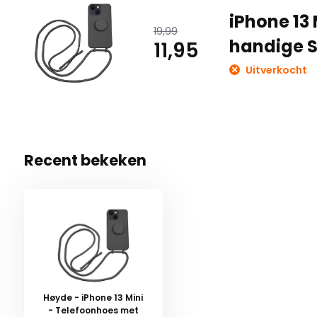
iPhone 13
19,99
handige S
11,95
Uitverkocht
Recent bekeken
Høyde - iPhone 13 Mini
- Telefoonhoes met