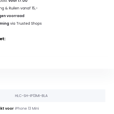
 post
voor 17:00
g & Ruilen vanaf 15,-
gen voorraad
rming
via Trusted Shops
et:
HLC-SH-IP13MI-BLA
ikt voor
iPhone 13 Mini