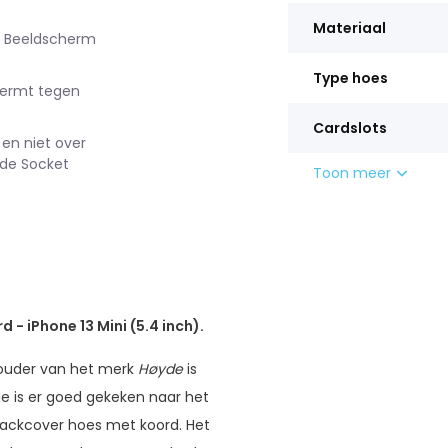
Materiaal
). Beeldscherm
Type hoes
hermt tegen
Cardslots
 en niet over
 de Socket
Toon meer
 - iPhone 13 Mini (5.4 inch).
houder van het merk
Høyde
is
de is er goed gekeken naar het
 backcover hoes met koord. Het