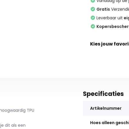
Vandaag op de
Gratis
Verzendin
Leverbaar uit
ei
Kopersbesche
Kies jouw favori
Specificaties
Artikelnummer
 hoogwaardig TPU
Hoes alleen gesch
e dit als een