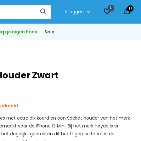
0
0
Inloggen
rp je eigen hoes
Sale
 Houder Zwart
verkocht
es met extra dik koord en een Socket houder van het merk
emaakt voor de iPhone 13 Mini. Bij het merk Høyde is er
et dagelijks gebruik en dit heeft geresulteerd in de