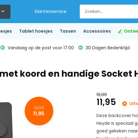
Klantenservice
esjes
Tablet hoesjes
Tassen
Accessoires
Ontwe
Vandaag op de post voor 17:00
30 Dagen Bedenktijd
s met koord en handige Socket
19,99
11,95
Uit
19,99
11,95
Deze backcover ho
Høyde is speciaal g
goed gekeken naar h