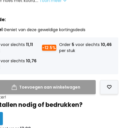
 hoes met koord....
Toon meer
de:
el
Geniet van deze geweldige kortingsdeals
voor slechts
11,11
Order
5
voor slechts
10,46
-12.5%
k
per stuk
voor slechts
10,76
k
Toevoegen aan winkelwagen
ter!
tallen nodig of bedrukken?