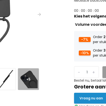
Necklace backcover
0
0
:
0
0
:
0
0
:
0
0
Kies het volgen
Volume voorde
Order
2
-7%
per stu
Order
3
-10%
per stu
-
+
+5
Bestel nu, betaal la
Grotere aan
Vraag nu aan