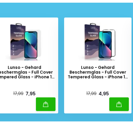
Lunso - Gehard
Lunso - Gehard
eschermglas - Full Cover
Beschermglas - Full Cover
mpered Glass - iPhone 13
Tempered Glass - iPhone 13
Mini
Mini - Black Edge
iverytime
Deliverytime
7,95
4,95
17,99
17,99