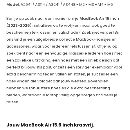
Model:
A2941 / A3114 / A3241 / A3448 - M2 - M3 - M4 - M5
Ben je op zoek naar een manier om je
MacBook Air 15 inch
(2023-2026)
niet alleen op te vrolijken maar ook goed te
beschermen te krassen en valschade? Zoek niet verder! Bij
ons vind je een uitgebreide collectie MacBook-hoesjes en
accessoires, waar voor iedereen iets tussen zit. Of je nu op
zoek bent naar een eenvoudige, klassieke lederen hoes met
een zakelijke uitstraling, een hoes met een uniek design dat
perfect bij jouw stijl past, of zelfs een steviger exemplaar voor
extra bescherming tegen vallen en stoten, je zult zeker een
hoes vinden die voldoet aan jouw wensen. Bovendien
hebben we robuustere hoesjes die extra bescherming
bieden, waardoor je laptop veilig opgeborgen zit tijdens je
reizen.
Jouw MacBook Air 15.6 inch krasvrij.