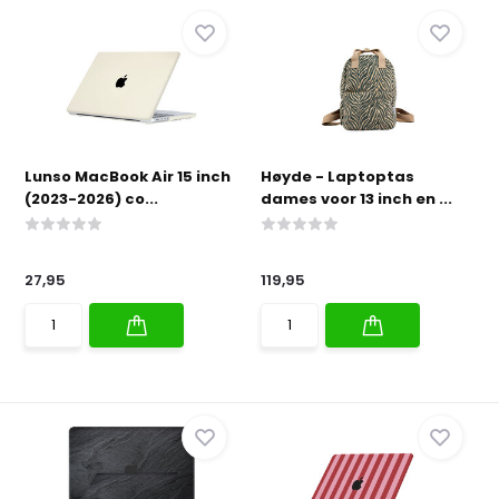
Lunso MacBook Air 15 inch
Høyde - Laptoptas
(2023-2026) co...
dames voor 13 inch en ...
27,95
119,95