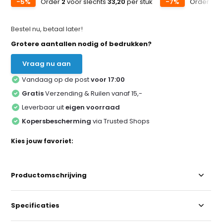
-5%
Order
2
voor slechts
33,20
per stuk
-7%
Order
5
v
Bestel nu, betaal later!
Grotere aantallen nodig of bedrukken?
Vraag nu aan
Vandaag op de post
voor 17:00
Gratis
Verzending & Ruilen vanaf 15,-
Leverbaar uit
eigen voorraad
Kopersbescherming
via Trusted Shops
Kies jouw favoriet:
Productomschrijving
Specificaties