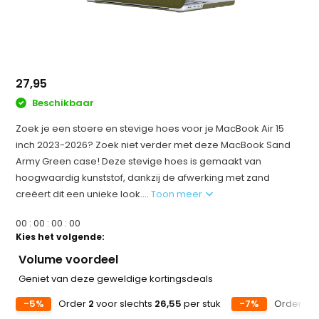
27,95
Beschikbaar
Zoek je een stoere en stevige hoes voor je MacBook Air 15
inch 2023-2026? Zoek niet verder met deze MacBook Sand
Army Green case! Deze stevige hoes is gemaakt van
hoogwaardig kunststof, dankzij de afwerking met zand
creëert dit een unieke look....
Toon meer
0
0
:
0
0
:
0
0
:
0
0
Kies het volgende:
Volume voordeel
Geniet van deze geweldige kortingsdeals
-5%
Order
2
voor slechts
26,55
per stuk
-7%
Order
5
v