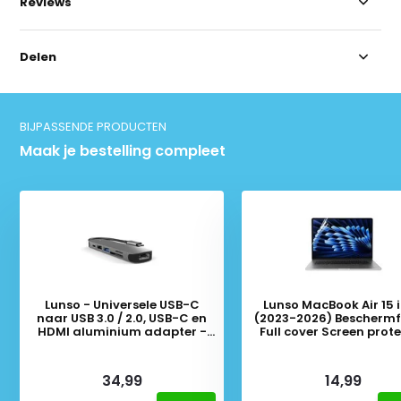
Reviews
Delen
BIJPASSENDE PRODUCTEN
Maak je bestelling compleet
Lunso - Universele USB-C
Lunso MacBook Air 15 
naar USB 3.0 / 2.0, USB-C en
(2023-2026) Beschermfo
HDMI aluminium adapter -
Full cover Screen prot
Zilver
Deliverytime
Deliverytime
34,99
14,99