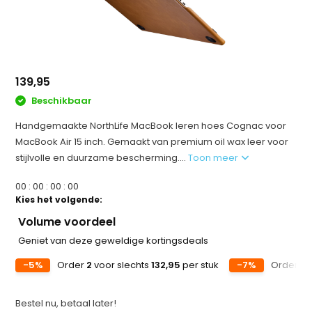
139,95
Beschikbaar
Handgemaakte NorthLife MacBook leren hoes Cognac voor
MacBook Air 15 inch. Gemaakt van premium oil wax leer voor
stijlvolle en duurzame bescherming....
Toon meer
0
0
:
0
0
:
0
0
:
0
0
Kies het volgende:
Volume voordeel
Geniet van deze geweldige kortingsdeals
-5%
Order
2
voor slechts
132,95
per stuk
-7%
Order
5
v
Bestel nu, betaal later!