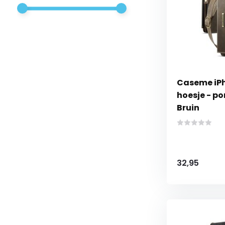
Caseme iPho
hoesje - p
Bruin
32,95