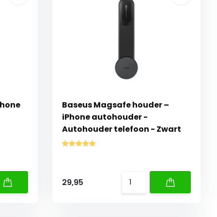
iPhone
Baseus Magsafe houder –
iPhone autohouder -
t
Autohouder telefoon - Zwart
29,95