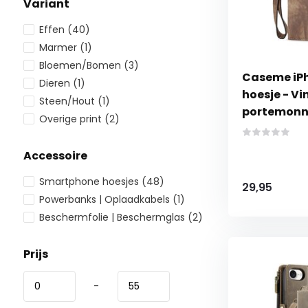
Variant
Effen
(40)
Marmer
(1)
Bloemen/Bomen
(3)
Caseme iPho
Dieren
(1)
hoesje - Vin
Steen/Hout
(1)
portemonne
Overige print
(2)
Accessoire
Smartphone hoesjes
(48)
29,95
Powerbanks | Oplaadkabels
(1)
Beschermfolie | Beschermglas
(2)
Prijs
-