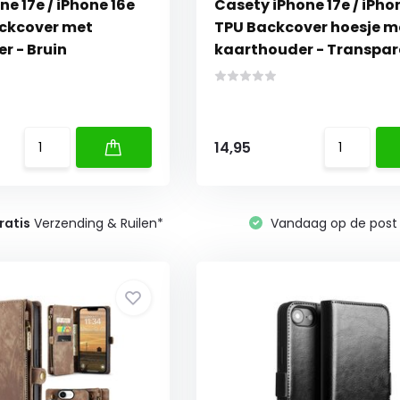
ne 17e / iPhone 16e
Casety iPhone 17e / iPho
ackcover met
TPU Backcover hoesje m
r - Bruin
kaarthouder - Transpa
14,95
ratis
Verzending & Ruilen*
Vandaag op de post 