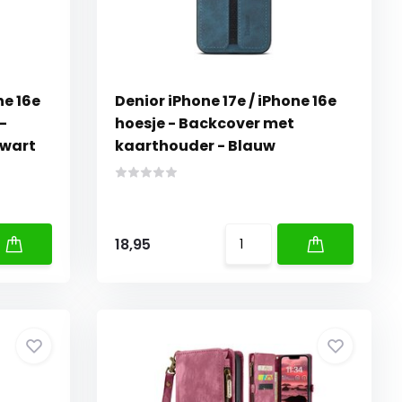
ne 16e
Denior iPhone 17e / iPhone 16e
-
hoesje - Backcover met
Zwart
kaarthouder - Blauw
18,95