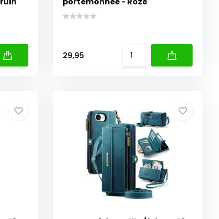
ruin
portemonnee - Roze
29,95