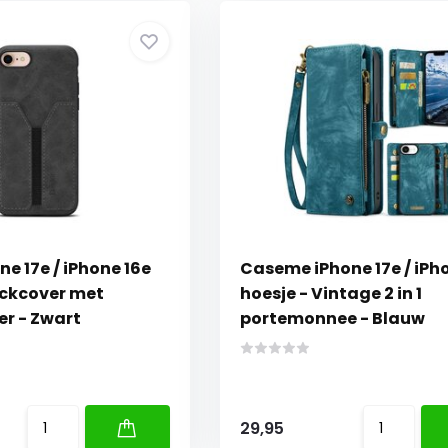
ne 17e / iPhone 16e
Caseme iPhone 17e / iPh
ackcover met
hoesje - Vintage 2 in 1
r - Zwart
portemonnee - Blauw
29,95