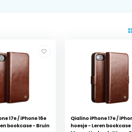
one 17e / iPhone 16e
Qialino iPhone 17e / iPho
ren bookcase - Bruin
hoesje - Leren bookcase 