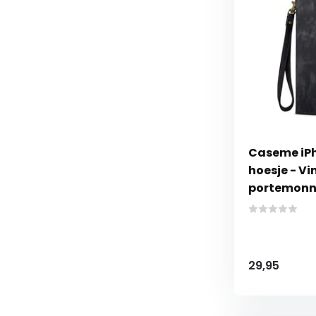
Caseme iPho
hoesje - Vin
portemonn
29,95