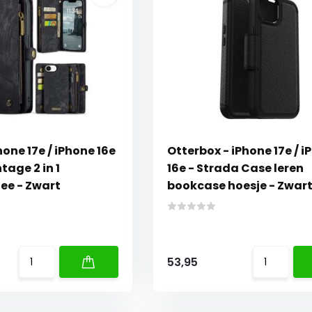
ne 17e / iPhone 16e
Otterbox - iPhone 17e / 
tage 2 in 1
16e - Strada Case leren
ee - Zwart
bookcase hoesje - Zwar
53,95