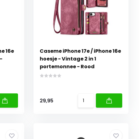
ne 16e
Caseme iPhone 17e / iPhone 16e
-
hoesje - Vintage 2 in 1
portemonnee - Rood
29,95