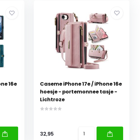
one 16e
Caseme iPhone 17e / iPhone 16e
hoesje - portemonnee tasje -
Lichtroze
32,95