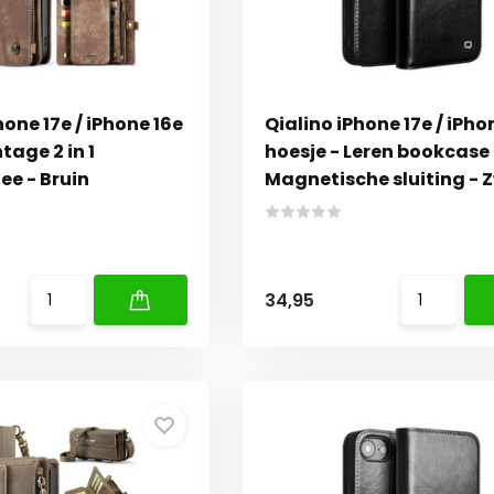
ne 17e / iPhone 16e
Qialino iPhone 17e / iPho
tage 2 in 1
hoesje - Leren bookcase 
e - Bruin
Magnetische sluiting - 
34,95