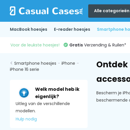
Alle categorieën
MacBook hoesjes
E-reader hoesjes
Smartphone ho
Voor de leukste hoesjes!
Gratis
Verzending & Ruilen*
Ontdek 
Smartphone hoesjes
-
iPhone
-
iPhone 16 serie
accesso
Welk model heb ik
Bescherm je iPho
eigenlijk?
beschermende ca
Uitleg van de verschillende
modellen.
Hulp nodig