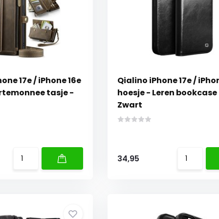
ne 17e / iPhone 16e
Qialino iPhone 17e / iPho
ortemonnee tasje -
hoesje - Leren bookcase 
Zwart
34,95