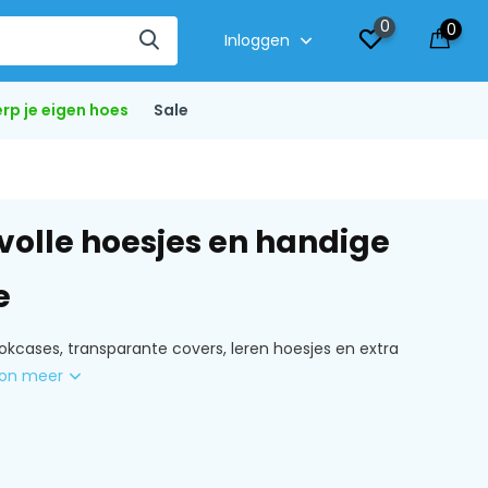
0
0
Inloggen
rp je eigen hoes
Sale
lvolle hoesjes en handige
e
kcases, transparante covers, leren hoesjes en extra
on meer