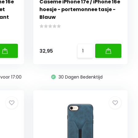
ne 16e
Caseme iPhone 17e / iPhone 16e
et
hoesje - portemonnee tasje -
rant
Blauw
32,95
voor 17:00
30 Dagen Bedenktijd