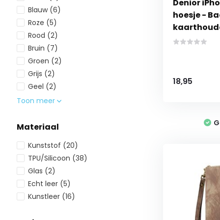
Denior iPho
Blauw
(6)
hoesje - B
Roze
(5)
kaarthoude
Rood
(2)
Bruin
(7)
Groen
(2)
Grijs
(2)
18,95
Geel
(2)
Toon meer
G
Materiaal
Kunststof
(20)
TPU/Silicoon
(38)
Glas
(2)
Echt leer
(5)
Kunstleer
(16)