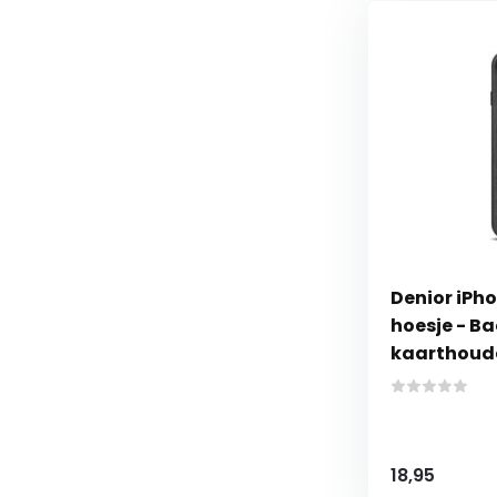
Denior iPho
hoesje - B
kaarthoude
18,95