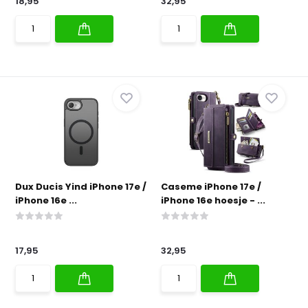
18,95
32,95
Dux Ducis Yind iPhone 17e /
Caseme iPhone 17e /
iPhone 16e ...
iPhone 16e hoesje - ...
17,95
32,95