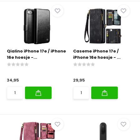
Qialino iPhone 17e / iPhone
Caseme iPhone 17e /
16e hoesje -...
iPhone 16e hoesje - ...
34,95
29,95