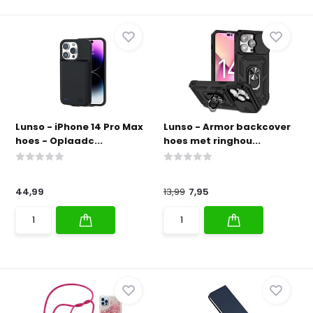
Lunso - iPhone 14 Pro Max
Lunso - Armor backcover
hoes - Oplaadc...
hoes met ringhou...
44,99
13,99
7,95