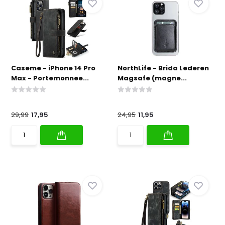
Caseme - iPhone 14 Pro
NorthLife - Brida Lederen
Max - Portemonnee...
Magsafe (magne...
29,99
17,95
24,95
11,95