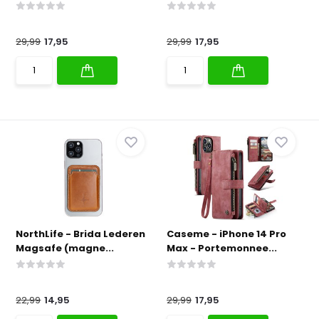
29,99
17,95
29,99
17,95
NorthLife - Brida Lederen
Caseme - iPhone 14 Pro
Magsafe (magne...
Max - Portemonnee...
22,99
14,95
29,99
17,95