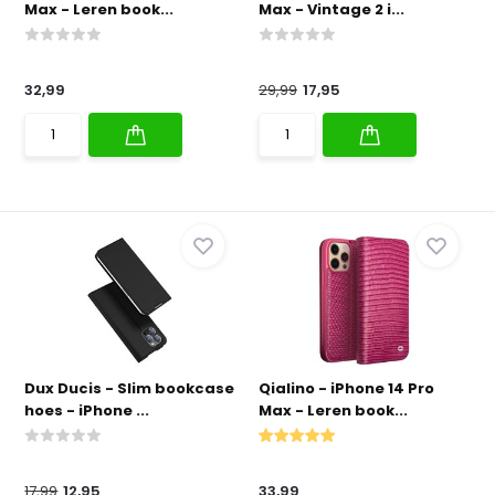
Max - Leren book...
Max - Vintage 2 i...
32,99
29,99
17,95
Dux Ducis - Slim bookcase
Qialino - iPhone 14 Pro
hoes - iPhone ...
Max - Leren book...
17,99
12,95
33,99