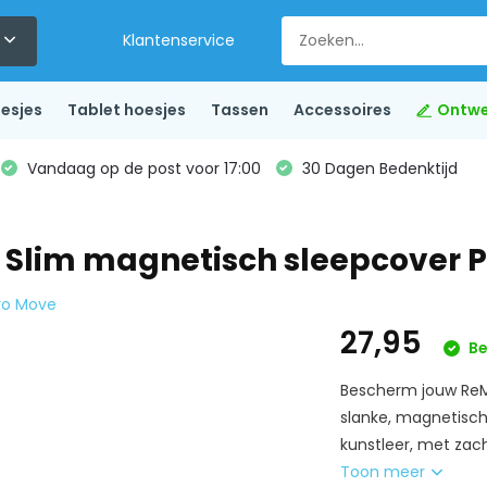
Klantenservice
esjes
Tablet hoesjes
Tassen
Accessoires
Ontwe
Vandaag op de post voor 17:00
30 Dagen Bedenktijd
Slim magnetisch sleepcover PU
Pro Move
27,95
Be
Bescherm jouw ReMa
slanke, magnetisc
kunstleer, met zach
Toon meer