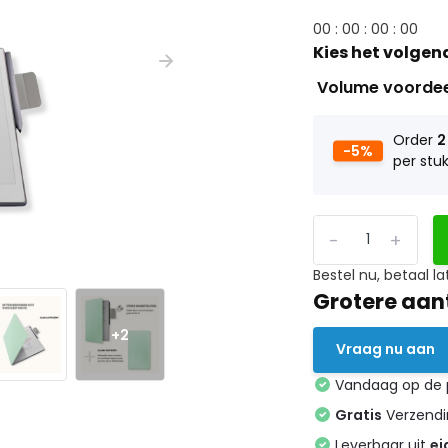
0
0
:
0
0
:
0
0
:
0
0
Kies het volgen
Volume voorde
Order
2
-5%
per stu
-
+
Bestel nu, betaal la
Grotere aan
+2
Vraag nu aan
Vandaag op de
Gratis
Verzendin
Leverbaar uit
ei