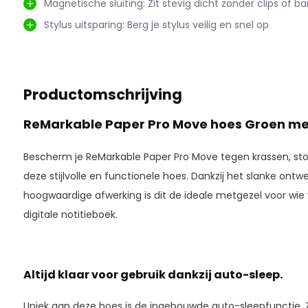
Magnetische sluiting: Zit stevig dicht zonder clips of b
Stylus uitsparing: Berg je stylus veilig en snel op
Productomschrijving
ReMarkable Paper Pro Move hoes Groen met
Bescherm je ReMarkable Paper Pro Move tegen krassen, stot
deze stijlvolle en functionele hoes. Dankzij het slanke ont
hoogwaardige afwerking is dit de ideale metgezel voor wie
digitale notitieboek.
Altijd klaar voor gebruik dankzij auto-sleep.
Uniek aan deze hoes is de ingebouwde auto-sleepfunctie. Z