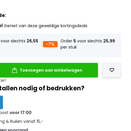
de:
el
Geniet van deze geweldige kortingsdeals
voor slechts
26,55
Order
5
voor slechts
25,99
-7%
k
per stuk
Toevoegen aan winkelwagen
ter!
tallen nodig of bedrukken?
 post
voor 17:00
g & Ruilen vanaf 15,-
gen voorraad