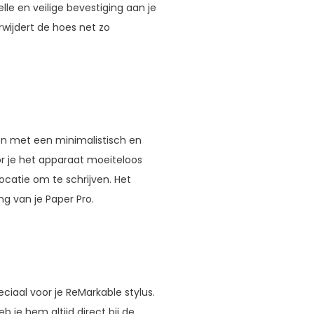
e en veilige bevestiging aan je
wijdert de hoes net zo
n met een minimalistisch en
oor je het apparaat moeiteloos
ocatie om te schrijven. Het
ng van je Paper Pro.
peciaal voor je ReMarkable stylus.
 je hem altijd direct bij de