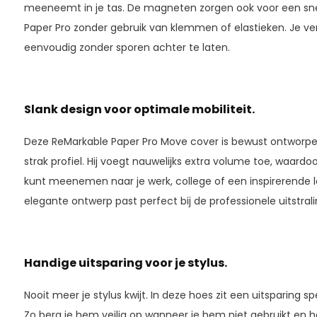
meeneemt in je tas. De magneten zorgen ook voor een snell
Paper Pro zonder gebruik van klemmen of elastieken. Je ver
eenvoudig zonder sporen achter te laten.
Slank design voor optimale mobiliteit.
Deze ReMarkable Paper Pro Move cover is bewust ontworpe
strak profiel. Hij voegt nauwelijks extra volume toe, waard
kunt meenemen naar je werk, college of een inspirerende l
elegante ontwerp past perfect bij de professionele uitstrali
Handige uitsparing voor je stylus.
Nooit meer je stylus kwijt. In deze hoes zit een uitsparing s
Zo berg je hem veilig op wanneer je hem niet gebruikt en heb