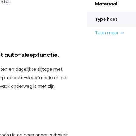
andjes
Materiaal
Type hoes
Toon meer
 auto-sleepfunctie.
en en dagelijkse slijtage met
werp, de auto-sleepfunctie en de
 vaak onderweg is met zijn
odra je de hoes opent, schakelt