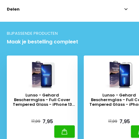
Delen
BIJPASSENDE PRODUCTEN
Maak je bestelling compleet
Lunso - Gehard
Lunso - Gehard
Beschermglas - Full Cover
Beschermglas - Full C
Tempered Glass - iPhone 13
Tempered Glass - iPho
Pro Max
Pro Max - Black Ed
Deliverytime
Deliverytime
7,95
7,95
17,99
17,99