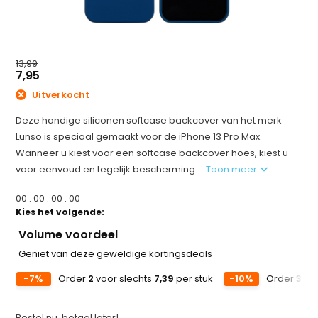
13,99
7,95
Uitverkocht
Deze handige siliconen softcase backcover van het merk
Lunso is speciaal gemaakt voor de iPhone 13 Pro Max.
Wanneer u kiest voor een softcase backcover hoes, kiest u
voor eenvoud en tegelijk bescherming....
Toon meer
0
0
:
0
0
:
0
0
:
0
0
Kies het volgende:
Volume voordeel
Geniet van deze geweldige kortingsdeals
-7%
Order
2
voor slechts
7,39
per stuk
-10%
Order
3
voo
Bestel nu, betaal later!