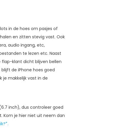
rdslots in de hoes om pasjes of
thalen en zitten stevig vast. Ook
ra, audio ingang, etc,
 bestanden te lezen etc. Naast
lap-klant dicht blijven bellen
 blijft de iPhone hoes goed
 je makkelijk vast in de
(6.7 inch), dus controleer goed
t. Kom je hier niet uit neem dan
k?".