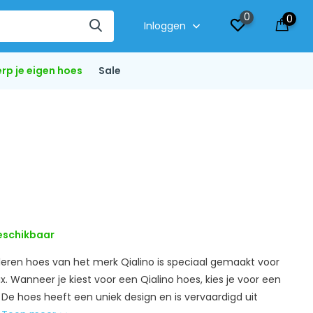
0
0
Inloggen
rp je eigen hoes
Sale
eschikbaar
e leren hoes van het merk Qialino is speciaal gemaakt voor
x. Wanneer je kiest voor een Qialino hoes, kies je voor een
g. De hoes heeft een uniek design en is vervaardigd uit