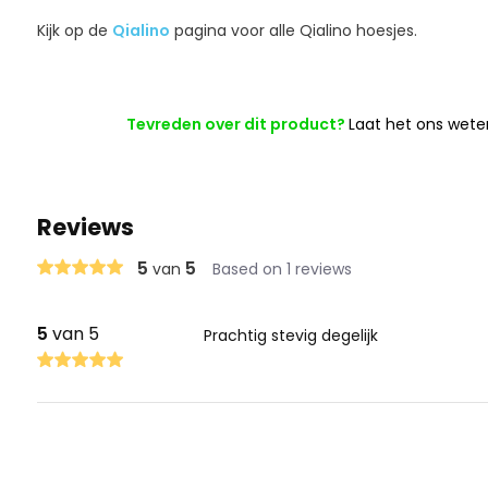
Kijk op de
Qialino
pagina voor alle Qialino hoesjes.
Tevreden over dit product?
Laat het ons wete
Reviews
5
5
van
Based on 1 reviews
5
van 5
Prachtig stevig degelijk