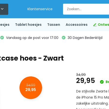
Klantenservice
esjes
Tablet hoesjes
Tassen
Accessoires
Ontwe
Vandaag op de post voor 17:00
30 Dagen Bedenktijd
kcase hoes - Zwart
34,99
29,95
B
34,99
29,95
De stijlvolle Zwart
de iPhone 15 Pro Ma
zakelijke uitstralin