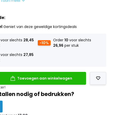
.
Toon meer
de:
el
Geniet van deze geweldige kortingsdeals
voor slechts
28,45
Order
10
voor slechts
-10%
k
26,96
per stuk
voor slechts
27,85
k
Toevoegen aan winkelwagen
ter!
tallen nodig of bedrukken?