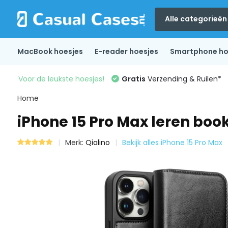
Alle categorieën
MacBook hoesjes
E-reader hoesjes
Smartphone ho
Voor de leukste hoesjes!
Gratis
Verzending & Ruilen*
Home
iPhone 15 Pro Max leren boo
Merk:
Qialino
Bekijk alles iPhone 15 Pro Max