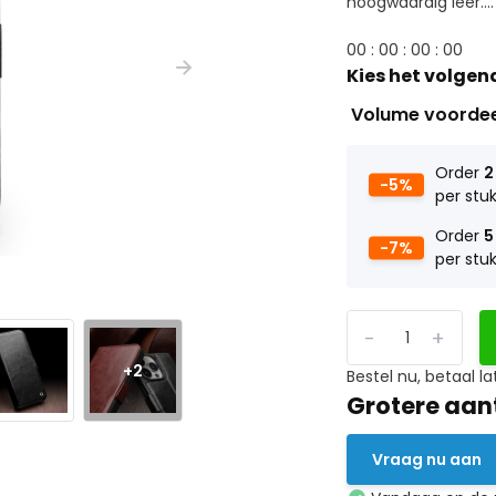
hoogwaardig leer...
0
0
:
0
0
:
0
0
:
0
0
Kies het volgen
Volume voorde
Order
2
-5%
per stu
Order
5
-7%
per stu
-
+
+2
Bestel nu, betaal la
Grotere aan
Vraag nu aan