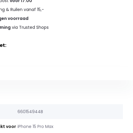
 post
voor 17:00
g & Ruilen vanaf 15,-
gen voorraad
rming
via Trusted Shops
et:
660154944B
ikt voor
iPhone 15 Pro Max