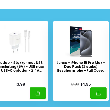
udao - Stekker met USB
Lunso - iPhone 15 Pro Max -
nsluiting (5V) - USB naar
Duo Pack (2 stuks)
USB-C oplader - 2.4A
Beschermfolie - Full Cover
laadkabel - Datakabel - 1
Screen protector
Meter - Wit
iverytime
Deliverytime
13,99
14,95
17,99