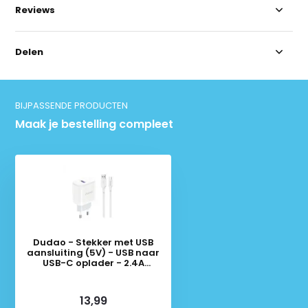
Reviews
Delen
BIJPASSENDE PRODUCTEN
Maak je bestelling compleet
Dudao - Stekker met USB
aansluiting (5V) - USB naar
USB-C oplader - 2.4A
oplaadkabel - Datakabel - 1
Meter - Wit
Deliverytime
13,99