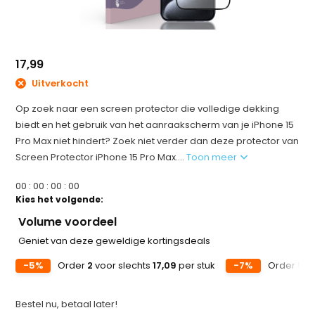
17,99
Uitverkocht
Op zoek naar een screen protector die volledige dekking
biedt en het gebruik van het aanraakscherm van je iPhone 15
Pro Max niet hindert? Zoek niet verder dan deze protector van
Screen Protector iPhone 15 Pro Max....
Toon meer
0
0
:
0
0
:
0
0
:
0
0
Kies het volgende:
Volume voordeel
Geniet van deze geweldige kortingsdeals
-5%
Order
2
voor slechts
17,09
per stuk
-7%
Order
5
vo
Bestel nu, betaal later!