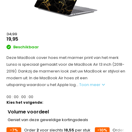
34,99
19,95
Beschikbaar
Deze MacBook cover hoes met marmer print van het merk
Lunso is speciaal gemaakt voor de MacBook Air 13 inch (2018-
2019). Dankzij de marmeren look ziet uw MacBook er stijlvol en
modern uit. In de MacBook Air hoes zit een
uitsparing waardoor u het Apple log...
Toon meer
0
0
:
0
0
:
0
0
:
0
0
Kies het volgende:
Volume voordeel
Geniet van deze geweldige kortingsdeals
-7%
Order
2
voor slechts
18,55
per stuk
-10%
Order
3
vo