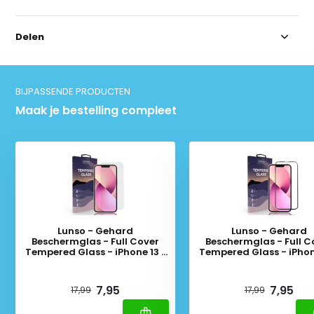
Delen
BIJPASSENDE PRODUCTEN
Maak je bestelling compleet
Lunso - Gehard
Lunso - Gehard
Beschermglas - Full Cover
Beschermglas - Full C
Tempered Glass - iPhone 13 /
Tempered Glass - iPhone
iPhone 13 Pro
iPhone 13 Pro - Black 
Deliverytime
Deliverytime
7,95
7,95
17,99
17,99