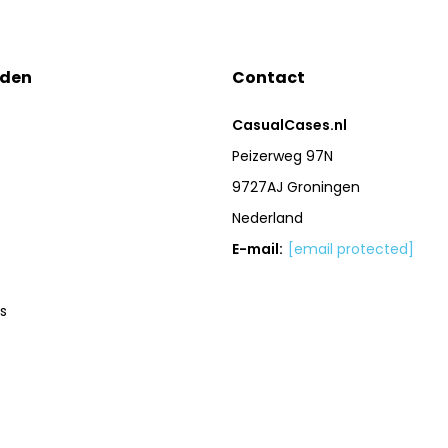
eden
Contact
CasualCases.nl
Peizerweg 97N
9727AJ Groningen
Nederland
E-mail:
[email protected]
s