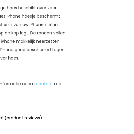
htige hoes beschikt over zeer
 Het iPhone hoesje beschermt
cherm van uw iPhone niet in
 de kop legt. De randen vallen
iPhone makkelijk neerzetten
de iPhone goed beschermd tegen
ver hoes.
r informatie neem
contact
met
n! (product reviews)