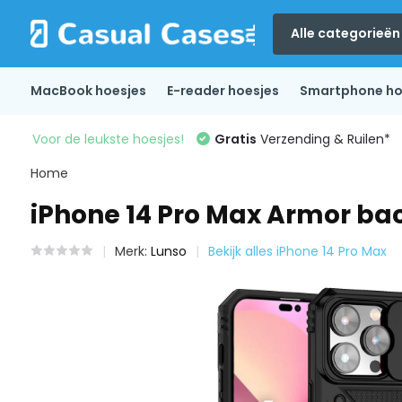
Alle categorieën
MacBook hoesjes
E-reader hoesjes
Smartphone ho
Voor de leukste hoesjes!
Gratis
Verzending & Ruilen*
Home
iPhone 14 Pro Max Armor ba
Merk:
Lunso
Bekijk alles iPhone 14 Pro Max