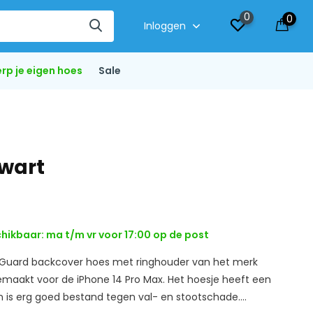
0
0
Inloggen
rp je eigen hoes
Sale
Zwart
hikbaar: ma t/m vr voor 17:00 op de post
 Guard backcover hoes met ringhouder van het merk
gemaakt voor de iPhone 14 Pro Max. Het hoesje heeft een
en is erg goed bestand tegen val- en stootschade....