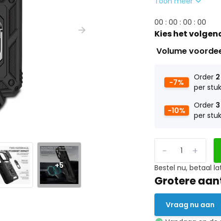
Toon meer
0
0
:
0
0
:
0
0
:
0
0
Kies het volgen
Volume voorde
Order
2
-7%
per stu
Order
3
-10%
per stu
-
+
+5
Bestel nu, betaal la
Grotere aan
Vraag nu aan