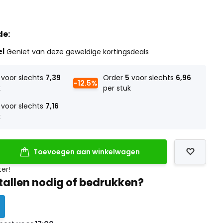
de:
el
Geniet van deze geweldige kortingsdeals
voor slechts
7,39
Order
5
voor slechts
6,96
-12.5%
k
per stuk
voor slechts
7,16
k
Toevoegen aan winkelwagen
ter!
tallen nodig of bedrukken?