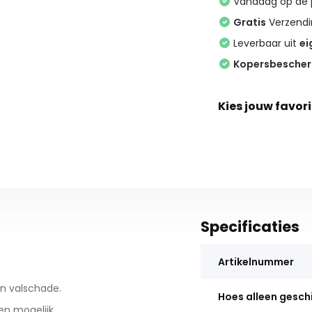
Vandaag op de
Gratis
Verzendin
Leverbaar uit
ei
Kopersbesche
Kies jouw favori
Specificaties
Artikelnummer
n valschade.
Hoes alleen gesch
n mogelijk.