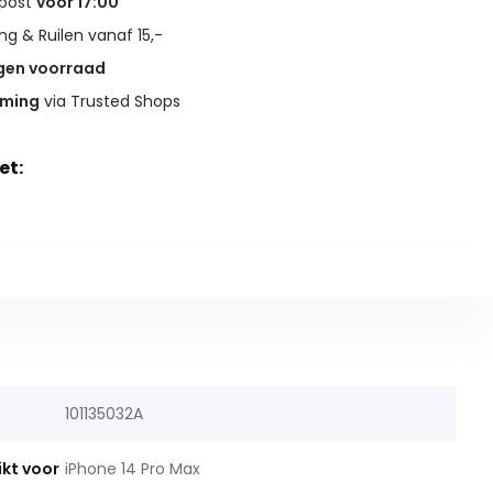
 post
voor 17:00
g & Ruilen vanaf 15,-
gen voorraad
rming
via Trusted Shops
et:
101135032A
ikt voor
iPhone 14 Pro Max