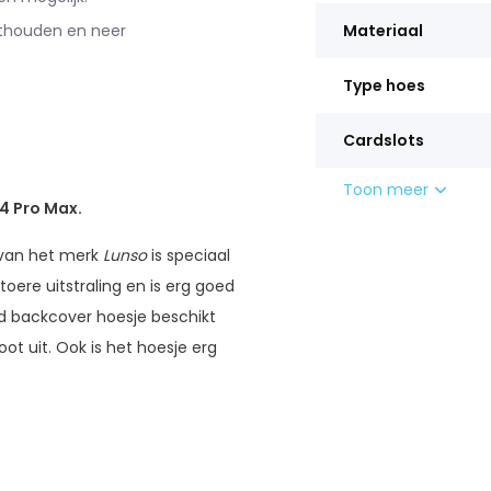
sthouden en neer
Materiaal
Type hoes
Cardslots
Toon meer
4 Pro Max.
 van het merk
Lunso
is speciaal
oere uitstraling en is erg goed
d backcover hoesje beschikt
ot uit. Ook is het hoesje erg