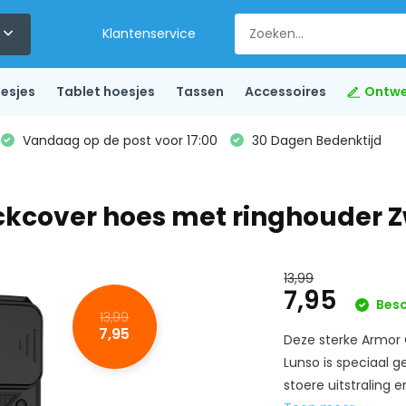
Klantenservice
esjes
Tablet hoesjes
Tassen
Accessoires
Ontwe
Vandaag op de post voor 17:00
30 Dagen Bedenktijd
ckcover hoes met ringhouder 
13,99
7,95
Besc
13,99
7,95
Deze sterke Armor
Lunso is speciaal 
stoere uitstraling 