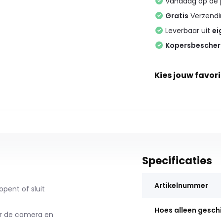
Vandaag op de
Gratis
Verzendin
Leverbaar uit
ei
Kopersbesche
Kies jouw favori
Specificaties
Artikelnummer
pent of sluit
Hoes alleen gesch
or de camera en