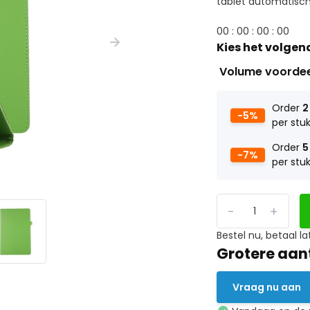
tablet automatisch 
0
0
:
0
0
:
0
0
:
0
0
Kies het volgen
Volume voorde
Order
2
-5%
per stu
Order
5
-7%
per stu
-
+
Bestel nu, betaal la
Grotere aan
Vraag nu aan