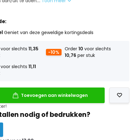
aan/uit te doen....
Toon meer
de:
el
Geniet van deze geweldige kortingsdeals
voor slechts
11,35
Order
10
voor slechts
-10%
k
10,76
per stuk
voor slechts
11,11
k
Toevoegen aan winkelwagen
ter!
tallen nodig of bedrukken?