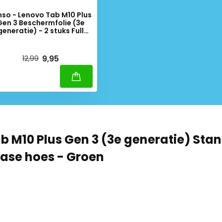
nso - Lenovo Tab M10 Plus
Gen 3 Beschermfolie (3e
generatie) - 2 stuks Full
cover Screenprotector
iverytime
9,95
12,99
b M10 Plus Gen 3 (3e generatie) Sta
case hoes - Groen