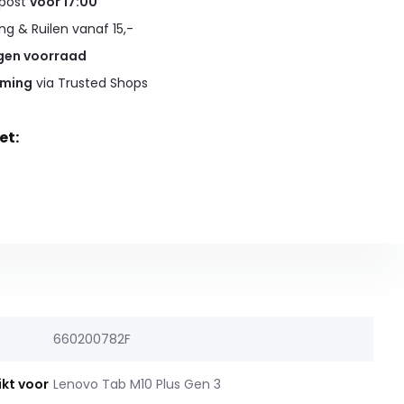
 post
voor 17:00
g & Ruilen vanaf 15,-
gen voorraad
rming
via Trusted Shops
et:
660200782F
ikt voor
Lenovo Tab M10 Plus Gen 3