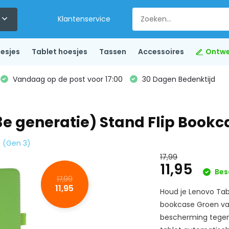
Klantenservice
esjes
Tablet hoesjes
Tassen
Accessoires
Ontwe
Vandaag op de post voor 17:00
30 Dagen Bedenktijd
3e generatie) Stand Flip Bookc
s (Gen 3)
17,99
11,95
Bes
17,99
11,95
Houd je Lenovo Tab 
bookcase Groen va
bescherming tegen 