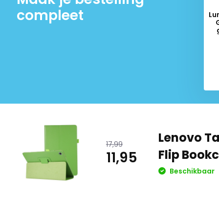
compleet
Lu
Del
Lenovo Ta
17,99
Flip Book
11,95
Beschikbaar