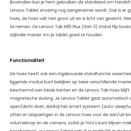
Bovendien kun je hem gebruiken als standaard om handsfr
Lenovo Tablet ervaring nog aangenamer wordt. Ook is er g
hoes, de hoes valt niet groot uit en is licht van gewicht. Hi
te nemen. De Lenovo Tab M10 Plus (Gen 3) Stand flip book
stijlvolle manier om je tablet goed te houden.
Functionaliteit
De hoes heeft ook een ingebouwde standfunctie waarmee je
liggende modus kunt bekijken op twee verschillende manier
beschermd aan beide kanten en de Lenovo Tab hoes blijft 
magnetische sluiting. Je Lenovo Tablet gaat automatisch 
open/dicht doet, dankzij het smart systeem (auto-sleepfun
zitten er uitsparingen in de Lenovo hoes voor de aan/uit k
volumeknop en de camera, zodat je foto's kunt blijven maken, 