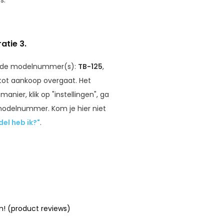
s.
atie 3.
gende modelnummer(s):
TB-125
,
 tot aankoop overgaat. Het
nier, klik op "instellingen", ga
 modelnummer. Kom je hier niet
el heb ik?"
.
n! (product reviews)