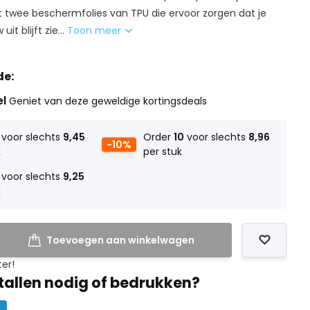
 twee beschermfolies van TPU die ervoor zorgen dat je
it blijft zie...
Toon meer
de:
el
Geniet van deze geweldige kortingsdeals
voor slechts
9,45
Order
10
voor slechts
8,96
-10%
k
per stuk
voor slechts
9,25
k
Toevoegen aan winkelwagen
ter!
tallen nodig of bedrukken?