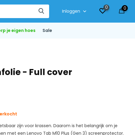
0
0
Inloggen
rp je eigen hoes
Sale
olie - Full cover
verkocht
tsbaar zijn voor krassen. Daarom is het belangrijk om je
men met een Lenovo Tab M10 Plus (Gen 3) screenprotector.