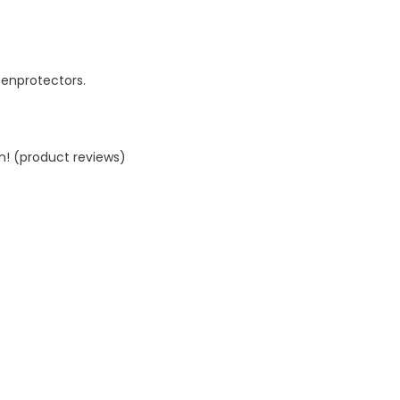
eenprotectors.
n! (product reviews)