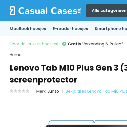
Alle categorieën
MacBook hoesjes
E-reader hoesjes
Smartphone ho
Voor de leukste hoesjes!
Gratis
Verzending & Ruilen*
Home
Lenovo Tab M10 Plus Gen 3 (3
screenprotector
Merk:
Lunso
Bekijk alles Lenovo Tab M10 Plu