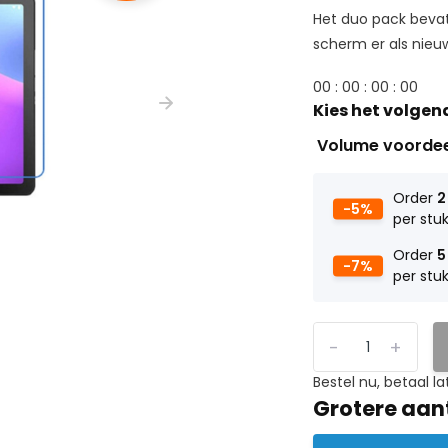
Het duo pack bevat
scherm er als nieuw u
0
0
:
0
0
:
0
0
:
0
0
Kies het volgen
Volume voorde
Order
2
-5%
per stu
Order
5
-7%
per stu
-
+
Bestel nu, betaal la
Grotere aan