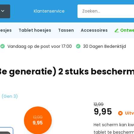
Klantenservice
esjes
Tablet hoesjes
Tassen
Accessoires
Ontwe
Vandaag op de post voor 17:00
30 Dagen Bedenktijd
e generatie) 2 stuks beschermf
s (Gen 3)
12,99
9,95
Uit
12,99
9,95
Het scherm kan kwe
tablet te bescher