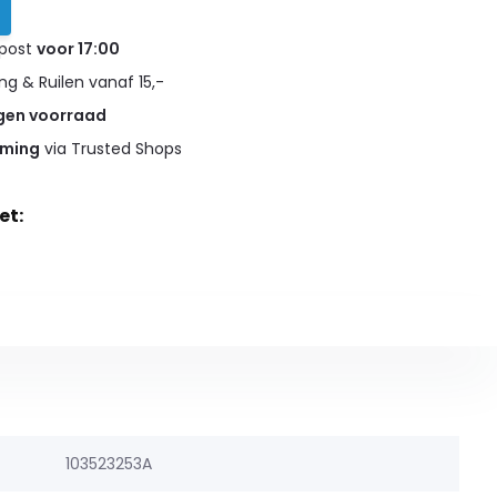
 post
voor 17:00
g & Ruilen vanaf 15,-
gen voorraad
rming
via Trusted Shops
et:
103523253A