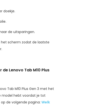
r doekje.
lie.
naar de uitsparingen.
r het scherm zodat de laatste
r.
r de Lenovo Tab M10 Plus
novo Tab M10 Plus Gen 3 met het
te model hebt voordat je tot
je op de volgende pagina:
Welk