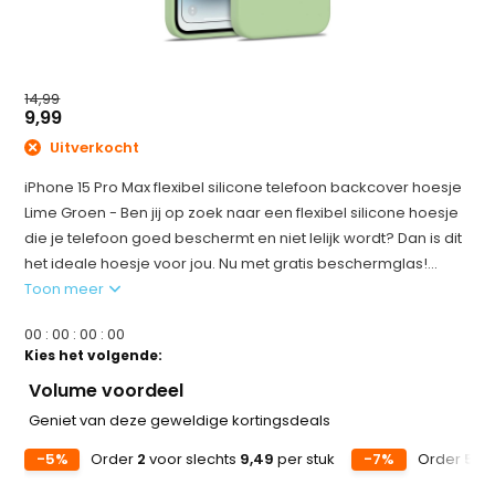
14,99
9,99
Uitverkocht
iPhone 15 Pro Max flexibel silicone telefoon backcover hoesje
Lime Groen - Ben jij op zoek naar een flexibel silicone hoesje
die je telefoon goed beschermt en niet lelijk wordt? Dan is dit
het ideale hoesje voor jou. Nu met gratis beschermglas!...
Toon meer
0
0
:
0
0
:
0
0
:
0
0
Kies het volgende:
Volume voordeel
Geniet van deze geweldige kortingsdeals
-5%
Order
2
voor slechts
9,49
per stuk
-7%
Order
5
vo