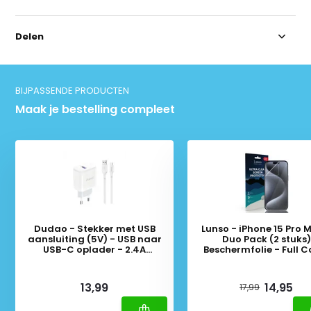
Delen
BIJPASSENDE PRODUCTEN
Maak je bestelling compleet
Dudao - Stekker met USB
Lunso - iPhone 15 Pro 
aansluiting (5V) - USB naar
Duo Pack (2 stuks)
USB-C oplader - 2.4A
Beschermfolie - Full C
oplaadkabel - Datakabel - 1
Screen protector
Meter - Wit
Deliverytime
Deliverytime
13,99
14,95
17,99