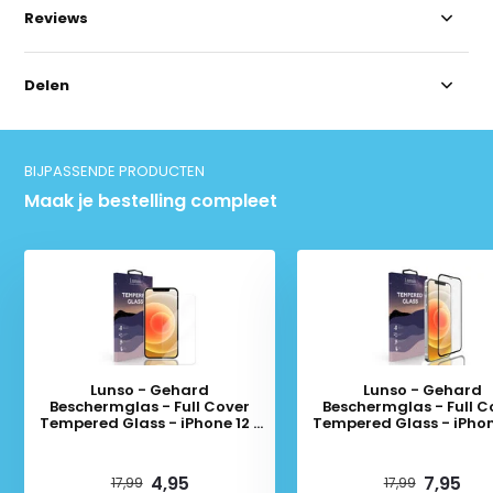
Reviews
Delen
BIJPASSENDE PRODUCTEN
Maak je bestelling compleet
Lunso - Gehard
Lunso - Gehard
Beschermglas - Full Cover
Beschermglas - Full C
Tempered Glass - iPhone 12 /
Tempered Glass - iPhone
iPhone 12 Pro
iPhone 12 Pro - Black 
Deliverytime
Deliverytime
4,95
7,95
17,99
17,99