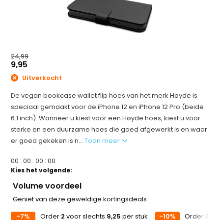
24,99
9,95
Uitverkocht
De vegan bookcase wallet flip hoes van het merk Høyde is
speciaal gemaakt voor de iPhone 12 en iPhone 12 Pro (beide
6.1 inch). Wanneer u kiest voor een Høyde hoes, kiest u voor
sterke en een duurzame hoes die goed afgewerkt is en waar
er goed gekeken is n...
Toon meer
0
0
:
0
0
:
0
0
:
0
0
Kies het volgende:
Volume voordeel
Geniet van deze geweldige kortingsdeals
-7%
Order
2
voor slechts
9,25
per stuk
-10%
Order
3
voo