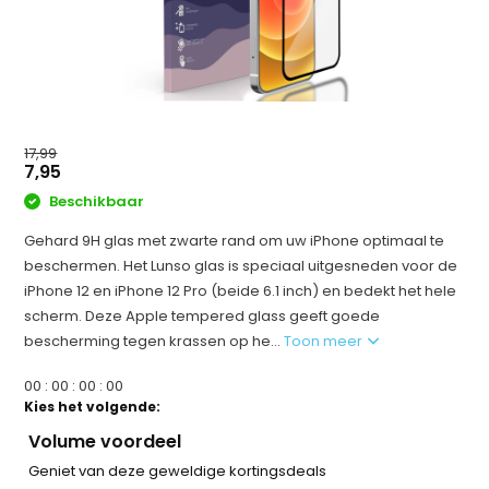
17,99
7,95
Beschikbaar
Gehard 9H glas met zwarte rand om uw iPhone optimaal te
beschermen. Het Lunso glas is speciaal uitgesneden voor de
iPhone 12 en iPhone 12 Pro (beide 6.1 inch) en bedekt het hele
scherm. Deze Apple tempered glass geeft goede
bescherming tegen krassen op he...
Toon meer
0
0
:
0
0
:
0
0
:
0
0
Kies het volgende:
Volume voordeel
Geniet van deze geweldige kortingsdeals