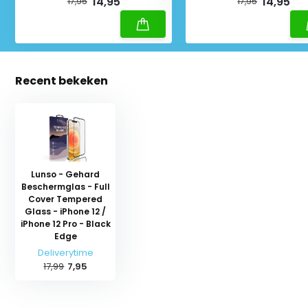
14,95
14,95
17,95
17,95
Recent bekeken
Lunso - Gehard
Beschermglas - Full
Cover Tempered
Glass - iPhone 12 /
iPhone 12 Pro - Black
Edge
Deliverytime
17,99
7,95