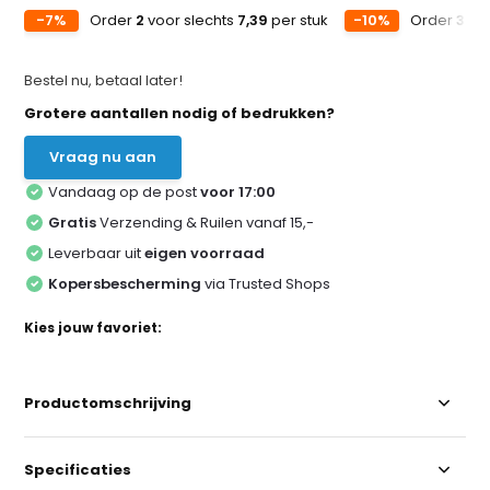
-7%
Order
2
voor slechts
7,39
per stuk
-10%
Order
3
voo
Bestel nu, betaal later!
Grotere aantallen nodig of bedrukken?
Vraag nu aan
Vandaag op de post
voor 17:00
Gratis
Verzending & Ruilen vanaf 15,-
Leverbaar uit
eigen voorraad
Kopersbescherming
via Trusted Shops
Kies jouw favoriet:
Productomschrijving
Specificaties