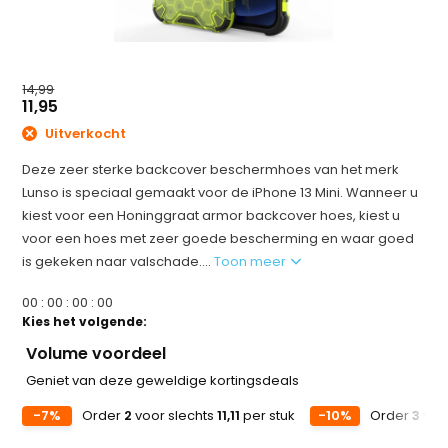
14,99
11,95
Uitverkocht
Deze zeer sterke backcover beschermhoes van het merk
Lunso is speciaal gemaakt voor de iPhone 13 Mini. Wanneer u
kiest voor een Honinggraat armor backcover hoes, kiest u
voor een hoes met zeer goede bescherming en waar goed
is gekeken naar valschade....
Toon meer
0
0
:
0
0
:
0
0
:
0
0
Kies het volgende:
Volume voordeel
Geniet van deze geweldige kortingsdeals
-7%
Order
2
voor slechts
11,11
per stuk
-10%
Order
3
voo