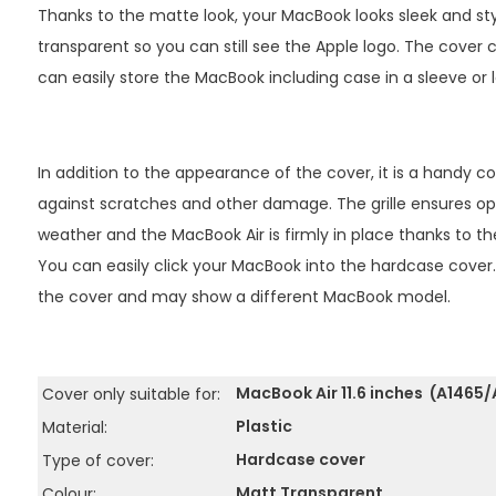
Thanks to the matte look, your MacBook looks sleek and sty
bescherming
ok Air 11 inch +
(US)
transparent so you can still see the Apple logo. The cover ca
 (2012-2015) -
Glanzende cover hoes Transparan
Keyboard bescherming - MacBook 
can easily store the MacBook including case in a sleeve or 
Transparant
25,90
3,99
Normaal:
Je bespaart
(21
21,91
In addition to the appearance of the cover, it is a handy co
Combideal:
against scratches and other damage. The grille ensures op
winkelwagen
weather and the MacBook Air is firmly in place thanks to th
T
You can easily click your MacBook into the hardcase cove
the cover and may show a different MacBook model.
MacBook Air 11.6 inches
(A1465/
Cover only suitable for:
Plastic
Material:
Hardcase cover
Type of cover:
Matt Transparent
Colour: