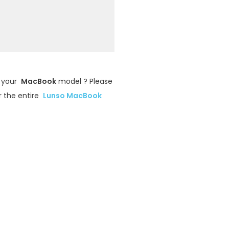
r your
MacBook
model ? Please
r the entire
Lunso MacBook