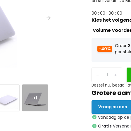
en stijlvol uit. De M
0
0
:
0
0
:
0
0
:
0
0
Kies het volgen
Volume voorde
Order
2
-40%
per stu
-
+
Bestel nu, betaal la
Grotere aan
+1
Vraag nu aan
Vandaag op de
Gratis
Verzendin