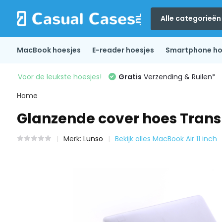
Alle categorieën
MacBook hoesjes
E-reader hoesjes
Smartphone ho
Voor de leukste hoesjes!
Gratis
Verzending & Ruilen*
Home
Glanzende cover hoes Transp
Merk:
Lunso
Bekijk alles MacBook Air 11 inch