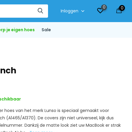
0
0
Inloggen
rp je eigen hoes
Sale
inch
schikbaar
r hoes van het merk Lunso is speciaal gemaakt voor
ch (A1465/A1370). De covers zijn niet universeel, kijk dus
lnummer. Dankzij de matte look ziet uw MacBook er strak