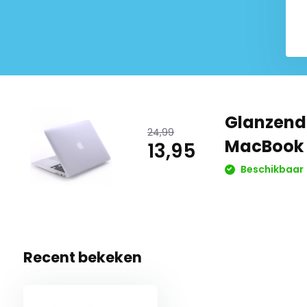
11,95
17,95
14,95
34,99
Glanzend
24,99
MacBook A
13,95
Beschikbaar
Recent bekeken