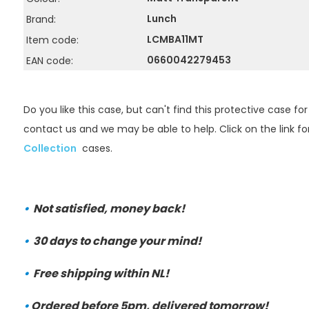
Lunch
Brand:
LCMBA11MT
Item code:
0660042279453
EAN code:
Do you like this case, but can't find this protective case fo
contact us and we may be able to help. Click on the link fo
Collection
cases.
•
Not satisfied, money back!
•
30 days to change your mind!
•
Free shipping within NL!
•
Ordered before 5pm, delivered tomorrow!