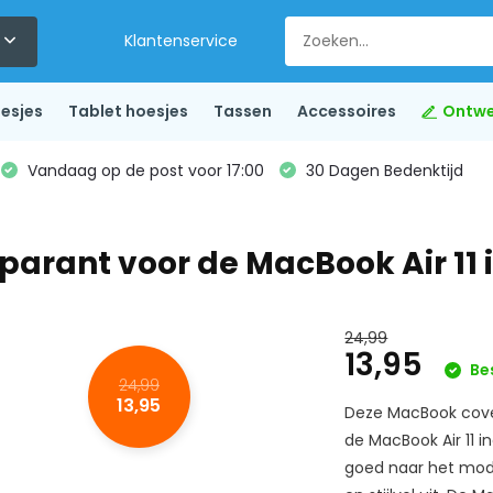
Klantenservice
esjes
Tablet hoesjes
Tassen
Accessoires
Ontwe
Vandaag op de post voor 17:00
30 Dagen Bedenktijd
arant voor de MacBook Air 11 
24,99
13,95
Be
24,99
13,95
Deze MacBook cove
de MacBook Air 11 in
goed naar het mode