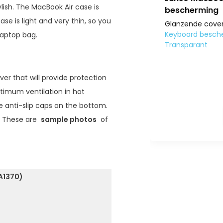
lish. The MacBook Air case is
bescherming
se is light and very thin, so you
t voor de MacBook Air 11 inch +
(US)
Glanzende cover
Air / Pro Retina (2012-2015) -
Keyboard bescher
laptop bag.
Transparant
25,90
% Korting)
4,95
ver that will provide protection
20,95
timum ventilation in hot
e anti-slip caps on the bottom.
oevoegen aan winkelwagen
r. These are
sample photos
of
A1370)