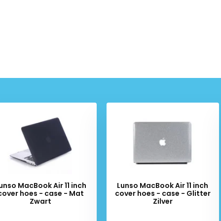
unso MacBook Air 11 inch
Lunso MacBook Air 11 inch
cover hoes - case - Mat
cover hoes - case - Glitter
Zwart
Zilver
iverytime
Deliverytime