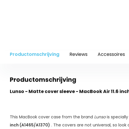
Productomschrijving
Reviews
Accessoires
Productomschrijving
Lunso - Matte cover sleeve - MacBook Air 11.6 inch
This MacBook cover case from the brand
Lunso
is speciall
inch (A1465/A1370)
. The covers are not universal, so look
Lunso MacBook print hoes 