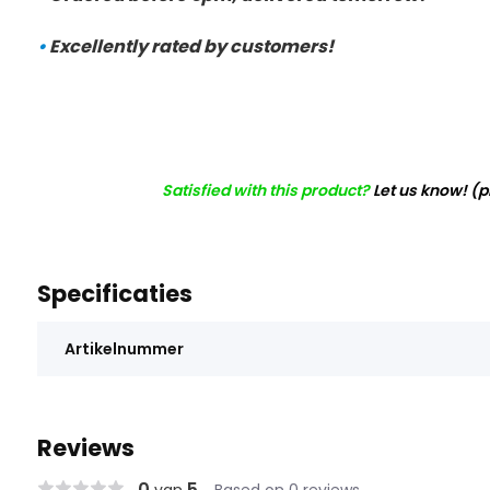
•
Excellently rated by customers!
Satisfied with this product?
Let us know! (
Specificaties
Artikelnummer
Reviews
0
5
van
Based on 0 reviews