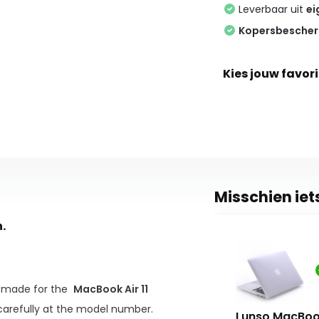
Leverbaar uit
ei
Kopersbesche
Kies jouw favori
Misschien iet
.
y made for the
MacBook Air 11
 carefully at the model number.
+ (US) keyboard
Lunso MacBook