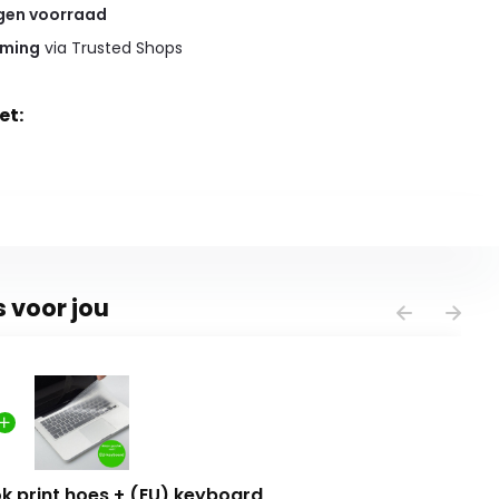
gen voorraad
rming
via Trusted Shops
et:
s voor jou
 print hoes + (EU) keyboard