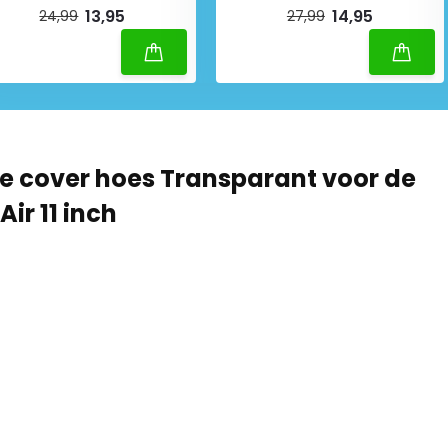
13,95
14,95
24,99
27,99
e cover hoes Transparant voor de
ir 11 inch