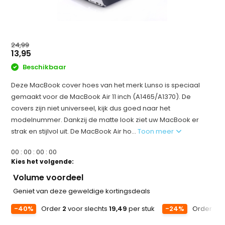
24,99
13,95
Beschikbaar
Deze MacBook cover hoes van het merk Lunso is speciaal
gemaakt voor de MacBook Air 11 inch (A1465/A1370). De
covers zijn niet universeel, kijk dus goed naar het
modelnummer. Dankzij de matte look ziet uw MacBook er
strak en stijlvol uit. De MacBook Air ho...
Toon meer
0
0
:
0
0
:
0
0
:
0
0
Kies het volgende:
Volume voordeel
Geniet van deze geweldige kortingsdeals
-40%
Order
2
voor slechts
19,49
per stuk
-24%
Order
3
vo