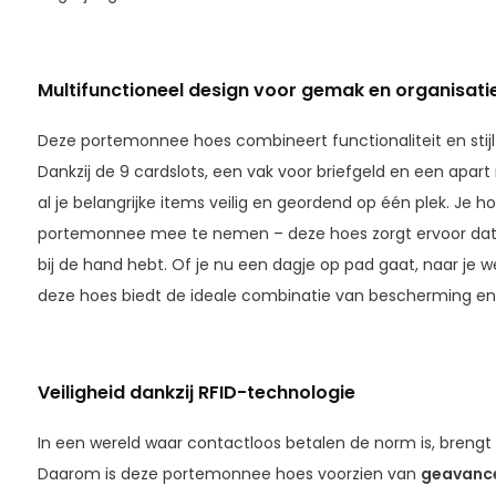
Multifunctioneel design voor gemak en organisati
Deze portemonnee hoes combineert functionaliteit en stijl
Dankzij de 9 cardslots, een vak voor briefgeld en een apart
al je belangrijke items veilig en geordend op één plek. Je h
portemonnee mee te nemen – deze hoes zorgt ervoor dat je
bij de hand hebt. Of je nu een dagje op pad gaat, naar je 
deze hoes biedt de ideale combinatie van bescherming en
Veiligheid dankzij RFID-technologie
In een wereld waar contactloos betalen de norm is, brengt d
Daarom is deze portemonnee hoes voorzien van
geavance