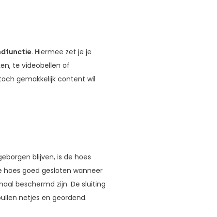
dfunctie
. Hiermee zet je je
en, te videobellen of
toch gemakkelijk content wil
geborgen blijven, is de hoes
t de hoes goed gesloten wanneer
maal beschermd zijn. De sluiting
ullen netjes en geordend.