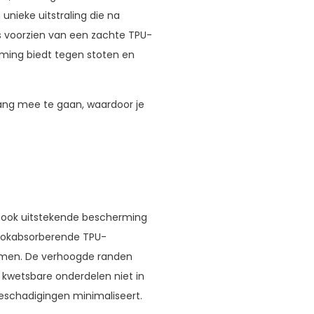
unieke uitstraling die na
is voorzien van een zachte TPU-
rming biedt tegen stoten en
lang mee te gaan, waardoor je
es ook uitstekende bescherming
chokabsorberende TPU-
komen. De verhoogde randen
kwetsbare onderdelen niet in
eschadigingen minimaliseert.