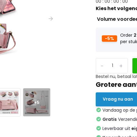
0
0
:
0
0
:
0
0
:
0
0
Kies het volgen
Volume voorde
Order
2
-5%
per stu
-
+
Bestel nu, betaal la
Grotere aan
Vraag nu aan
+5
Vandaag op de
Gratis
Verzendin
Leverbaar uit
ei