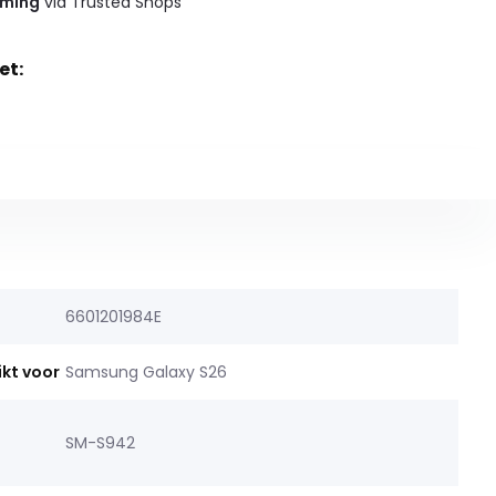
rming
via Trusted Shops
et:
6601201984E
ikt voor
Samsung Galaxy S26
SM-S942