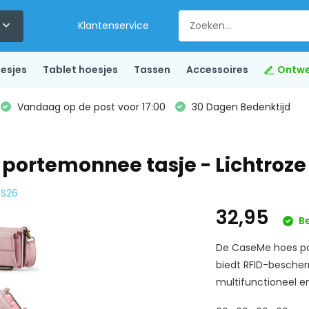
Klantenservice
esjes
Tablet hoesjes
Tassen
Accessoires
Ontwe
Vandaag op de post voor 17:00
30 Dagen Bedenktijd
portemonnee tasje - Lichtroze
 S26
32,95
Be
De CaseMe hoes po
biedt RFID-bescherm
multifunctioneel en 