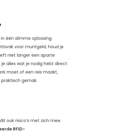
e
 in één slimme oplossing.
 ritsvak voor muntgeld, houd je
oeft niet langer een aparte
 alles wat je nodig hebt direct
werk moet of een reis maakt,
 praktisch gemak.
it ook risico’s met zich mee.
erde RFID-