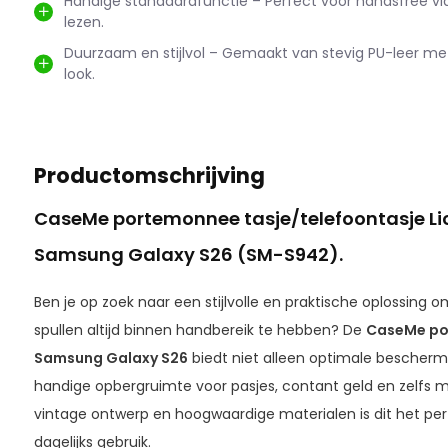
Handige standaardfunctie – Perfect voor handsfree vi
lezen.
Duurzaam en stijlvol – Gemaakt van stevig PU-leer me
look.
Productomschrijving
CaseMe portemonnee tasje/telefoontasje Lic
Samsung Galaxy S26 (SM-S942).
Ben je op zoek naar een stijlvolle en praktische oplossing 
spullen altijd binnen handbereik te hebben? De
CaseMe po
Samsung Galaxy S26
biedt niet alleen optimale beschermi
handige opbergruimte voor pasjes, contant geld en zelfs 
vintage ontwerp en hoogwaardige materialen is dit het per
dagelijks gebruik.