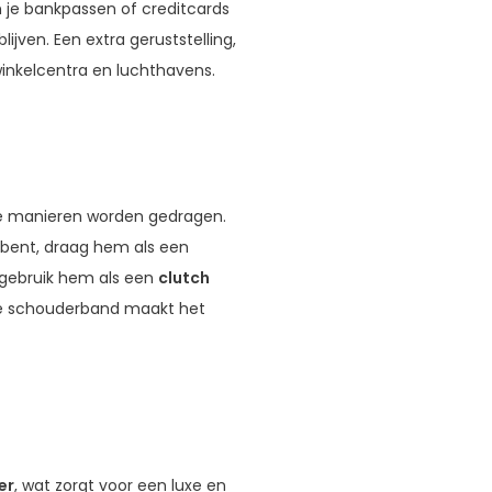
 je bankpassen of creditcards
ijven. Een extra geruststelling,
inkelcentra en luchthavens.
de manieren worden gedragen.
bent, draag hem als een
 gebruik hem als een
clutch
bare schouderband maakt het
er
, wat zorgt voor een luxe en