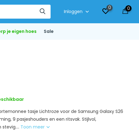
0
0
Inloggen
rp je eigen hoes
Sale
schikbaar
rtemonnee tasje Lichtroze voor de Samsung Galaxy S26
ing, 9 pasjeshouders en een ritsvak. Stijlvol,
stevig....
Toon meer