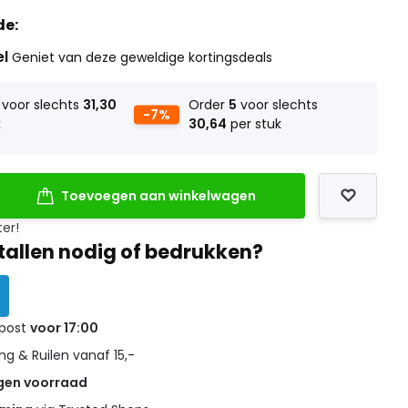
de:
el
Geniet van deze geweldige kortingsdeals
voor slechts
31,30
Order
5
voor slechts
-7%
k
30,64
per stuk
Toevoegen aan winkelwagen
ter!
tallen nodig of bedrukken?
 post
voor 17:00
g & Ruilen vanaf 15,-
gen voorraad