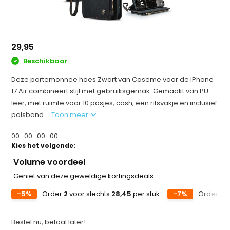
29,95
Beschikbaar
Deze portemonnee hoes Zwart van Caseme voor de iPhone
17 Air combineert stijl met gebruiksgemak. Gemaakt van PU-
leer, met ruimte voor 10 pasjes, cash, een ritsvakje en inclusief
polsband....
Toon meer
0
0
:
0
0
:
0
0
:
0
0
Kies het volgende:
Volume voordeel
Geniet van deze geweldige kortingsdeals
-5%
Order
2
voor slechts
28,45
per stuk
-7%
Order
5
v
Bestel nu, betaal later!