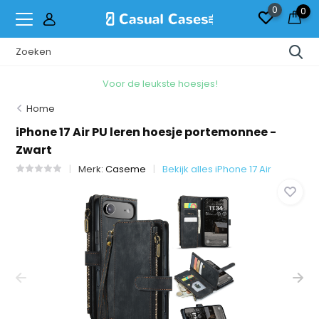
0
0
Voor de leukste hoesjes!
Home
iPhone 17 Air PU leren hoesje portemonnee -
Zwart
Merk:
Caseme
Bekijk alles iPhone 17 Air