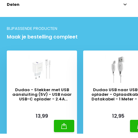
Delen
BIJPASSENDE PRODUCTEN
Maak je bestelling compleet
Dudao - Stekker met USB
Dudao USB naar US
aansluiting (5V) - USB naar
oplader - Oplaadkabe
USB-C oplader - 2.4A
Datakabel - 1 Meter -
oplaadkabel - Datakabel - 1
Meter - Wit
Deliverytime
Deliverytime
13,99
12,95