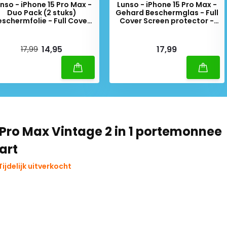
nso - iPhone 15 Pro Max -
Lunso - iPhone 15 Pro Max -
Duo Pack (2 stuks)
Gehard Beschermglas - Full
eschermfolie - Full Cover
Cover Screen protector -
Screen protector
Black Edge
iverytime
Deliverytime
14,95
17,99
17,99
 Pro Max Vintage 2 in 1 portemonnee
art
ijdelijk uitverkocht