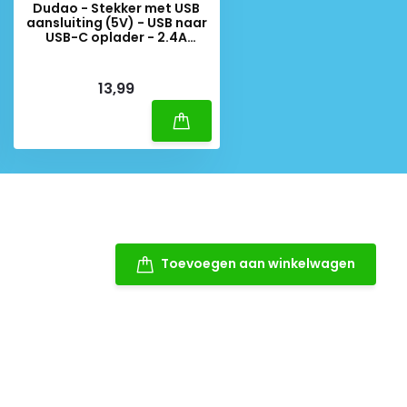
Dudao - Stekker met USB
aansluiting (5V) - USB naar
USB-C oplader - 2.4A
oplaadkabel - Datakabel - 1
Meter - Wit
Deliverytime
13,99
Toevoegen aan winkelwagen