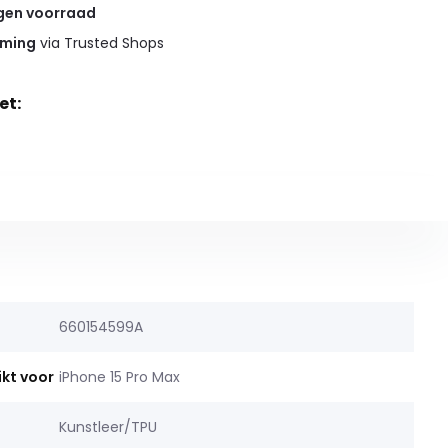
gen voorraad
rming
via Trusted Shops
et:
660154599A
ikt voor
iPhone 15 Pro Max
Kunstleer/TPU