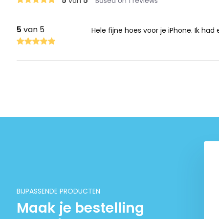
5
5
van
Based on 1 reviews
5
van 5
Hele fijne hoes voor je iPhone. Ik had
BIJPASSENDE PRODUCTEN
Maak je bestelling