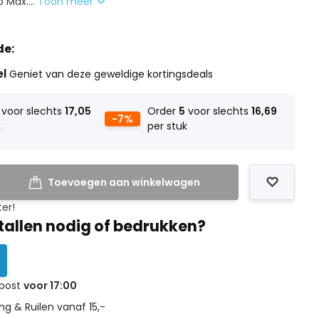
o Max....
Toon meer
de:
el
Geniet van deze geweldige kortingsdeals
voor slechts
17,05
Order
5
voor slechts
16,69
-7%
k
per stuk
Toevoegen aan winkelwagen
ter!
tallen nodig of bedrukken?
 post
voor 17:00
g & Ruilen vanaf 15,-