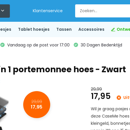
Klantenservice
esjes
Tablet hoesjes
Tassen
Accessoires
Ontwe
Vandaag op de post voor 17:00
30 Dagen Bedenktijd
 in 1 portemonnee hoes - Zwart
x
29,99
17,95
Uit
29,99
17,95
Wil je graag pasje
deze CaseMe hoes Z
kleingeld, bonnetj