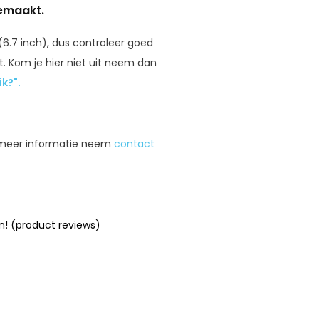
gemaakt.
(6.7 inch), dus controleer goed
t. Kom je hier niet uit neem dan
k?".
 meer informatie neem
contact
n! (product reviews)