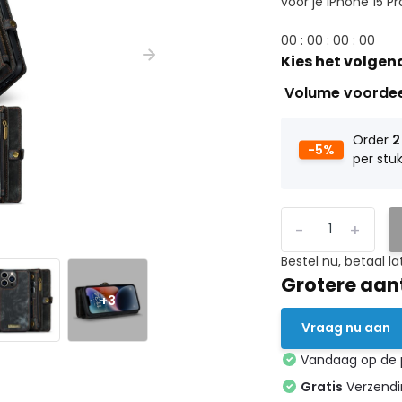
voor je iPhone 15 Pr
0
0
:
0
0
:
0
0
:
0
0
Kies het volgen
Volume voorde
Order
2
-5%
per stu
-
+
Bestel nu, betaal la
Grotere aan
+3
Vraag nu aan
Vandaag op de
Gratis
Verzendin