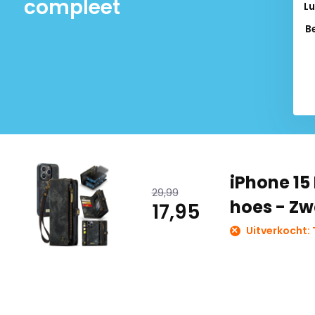
compleet
Lu
B
Del
iPhone 15
29,99
hoes - Zw
17,95
Uitverkocht: T