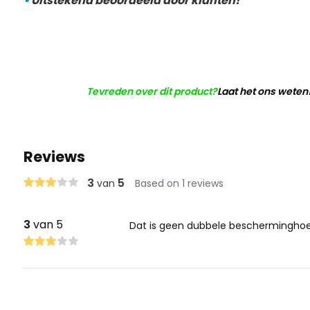
•
Uitstekend beoordeeld door klanten!
Tevreden over dit product?
Laat het ons weten
Reviews
3
5
van
Based on 1 reviews
3
van 5
Dat is geen dubbele bescherminghoes.