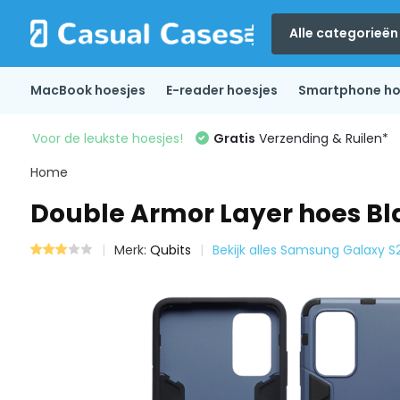
Alle categorieën
MacBook hoesjes
E-reader hoesjes
Smartphone ho
Voor de leukste hoesjes!
Gratis
Verzending & Ruilen*
Home
Double Armor Layer hoes Bl
Merk:
Qubits
Bekijk alles Samsung Galaxy S