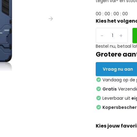
tegen val- en stoot
0
0
:
0
0
:
0
0
:
0
0
Kies het volgen
-
+
Bestel nu, betaal la
Grotere aan
Vraag nu aan
Vandaag op de
Gratis
Verzendin
Leverbaar uit
ei
Kopersbesche
Kies jouw favori