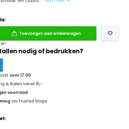
schade. Het Qubits...
Toon meer
de:
Toevoegen aan winkelwagen
ter!
tallen nodig of bedrukken?
 post
voor 17:00
g & Ruilen vanaf 15,-
gen voorraad
rming
via Trusted Shops
et: