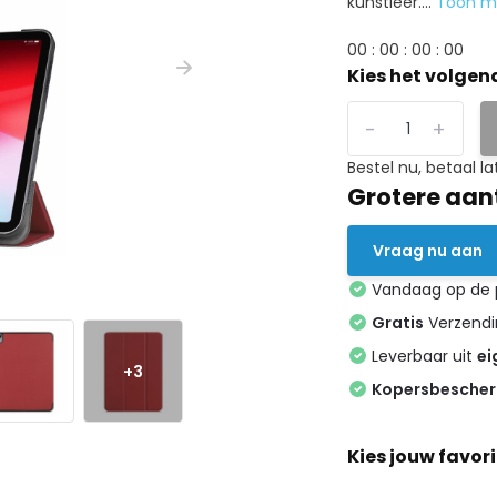
kunstleer....
Toon 
0
0
:
0
0
:
0
0
:
0
0
Kies het volgen
-
+
Bestel nu, betaal la
Grotere aan
Vraag nu aan
Vandaag op de
Gratis
Verzendin
Leverbaar uit
ei
+3
Kopersbesche
Kies jouw favori