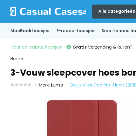
Alle categorieën
MacBook hoesjes
E-reader hoesjes
Smartphone ho
Voor de leukste hoesjes!
Gratis
Verzending & Ruilen*
Home
3-Vouw sleepcover hoes bord
Merk:
Lunso
Bekijk alles iPad Pro 11 inch (20