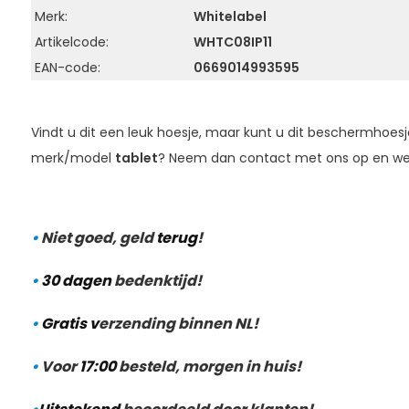
Merk:
Whitelabel
Artikelcode:
WHTC08IP11
EAN-code:
0669014993595
Vindt u dit een leuk hoesje, maar kunt u dit beschermhoesj
merk/model
tablet
? Neem dan contact met ons op en well
•
Niet goed, geld
terug
!
•
30 dagen
bedenktijd!
•
Gratis v
erzending binnen NL!
•
Voor
17:00
besteld, morgen in huis!