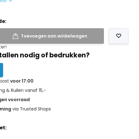
meer
de:
Toevoegen aan winkelwagen
ter!
tallen nodig of bedrukken?
 post
voor 17:00
g & Ruilen vanaf 15,-
gen voorraad
rming
via Trusted Shops
et: