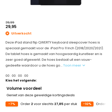
39,99
29,95
Uitverkocht
Deze iPad stand flip QWERTY keyboard sleepcover hoes is
speciaal gemaakt voor de iPad Pro 11 Inch (2018/2020/2021).
De tablet hoes is gemaakt van hoogwaardig kunstleer en is
zeer goed afgewerkt. De hoes bestaat uit een vouw-
gedeelte waardoor u de hoes go...
Toon meer
0
0
:
0
0
:
0
0
:
0
0
Kies het volgende:
Volume voordeel
Geniet van deze geweldige kortingsdeals
-7%
Order
2
voor slechts
27,85
per stuk
-10%
Order
3
v