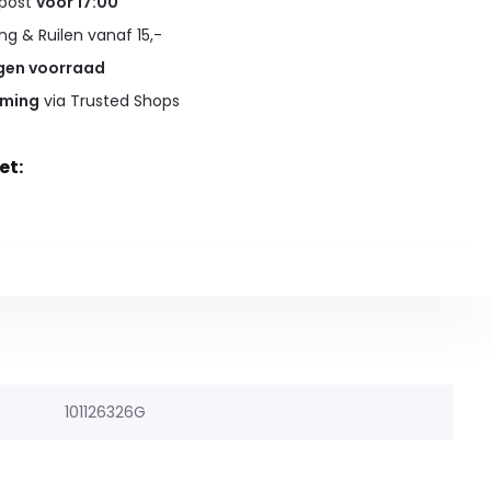
 post
voor 17:00
g & Ruilen vanaf 15,-
gen voorraad
rming
via Trusted Shops
et:
101126326G