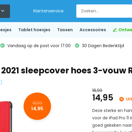
Klantenservice
esjes
Tablet hoesjes
Tassen
Accessoires
Ontwe
Vandaag op de post voor 17:00
30 Dagen Bedenktijd
en 2021 sleepcover hoes 3-vouw
1)
18,99
14,95
Ui
18,99
14,95
Deze sterke en ha
voor de iPad Pro 11 i
goed gekeken naar