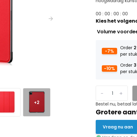
hoogwaardig kunstle
0
0
:
0
0
:
0
0
:
0
0
Kies het volgen
Volume voorde
Order
2
-7%
per stu
Order
3
-10%
per stu
-
+
+2
Bestel nu, betaal la
Grotere aan
Vraag nu aan