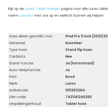
Kijk op de
Lunso Tablet Hoesjes
pagina voor alle Lunso tabl
neem
contact
met ons op en wellicht kunnen wij helpen.
Hoes alleen geschikt voor:
iPad Pro 11 inch (2021/2
Materiaal:
Kunstleer
Type hoes:
Stand flip hoes
Cardslots:
Nee
Stand-functie:
Ja (horizontaal)
Auto-sleepfunctie:
Ja
Print:
Rood
Merk:
Lunso
Artikelcode:
101126326G
EAN-code:
7421141240255
Verpakkingsinhoud:
Tablet hoes