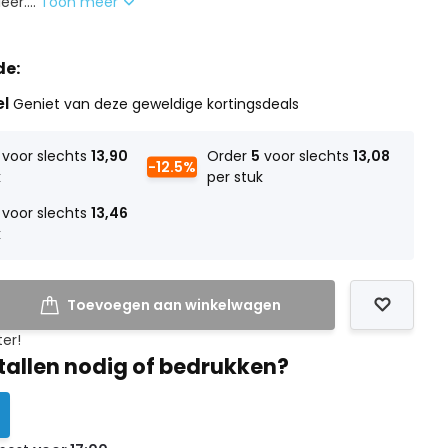
er....
Toon meer
de:
el
Geniet van deze geweldige kortingsdeals
voor slechts
13,90
Order
5
voor slechts
13,08
-12.5%
k
per stuk
voor slechts
13,46
k
Toevoegen aan winkelwagen
ter!
tallen nodig of bedrukken?