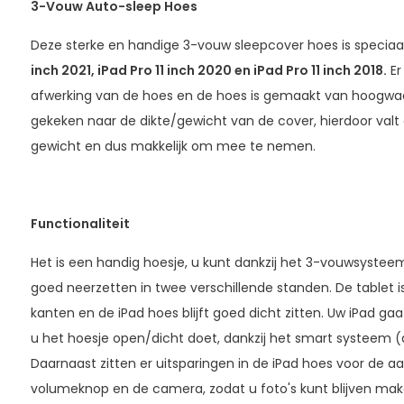
3-Vouw Auto-sleep Hoes
Deze sterke en handige 3-vouw sleepcover hoes is specia
inch 2021, iPad Pro 11 inch 2020 en iPad Pro 11 inch 2018.
Er
afwerking van de hoes en de hoes is gemaakt van hoogwaar
gekeken naar de dikte/gewicht van de cover, hierdoor valt de
gewicht en dus makkelijk om mee te nemen.
Functionaliteit
Het is een handig hoesje, u kunt dankzij het 3-vouwsysteem
goed neerzetten in twee verschillende standen. De tablet
kanten en de iPad hoes blijft goed dicht zitten. Uw iPad g
u het hoesje open/dicht doet, dankzij het smart systeem (a
Daarnaast zitten er uitsparingen in de iPad hoes voor de a
volumeknop en de camera, zodat u foto's kunt blijven maken,