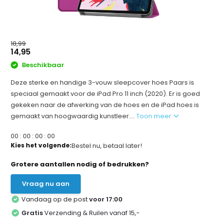
18,99
14,95
Beschikbaar
Deze sterke en handige 3-vouw sleepcover hoes Paars is
speciaal gemaakt voor de iPad Pro 11 inch (2020). Er is goed
gekeken naar de afwerking van de hoes en de iPad hoes is
gemaakt van hoogwaardig kunstleer....
Toon meer
0
0
:
0
0
:
0
0
:
0
0
Kies het volgende:
Bestel nu, betaal later!
Grotere aantallen nodig of bedrukken?
Vraag nu aan
Vandaag op de post
voor 17:00
Gratis
Verzending & Ruilen vanaf 15,-