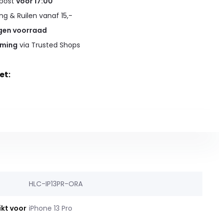
 post
voor 17:00
g & Ruilen vanaf 15,-
gen voorraad
rming
via Trusted Shops
et:
HLC-IP13PR-ORA
ikt voor
iPhone 13 Pro