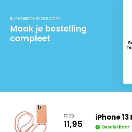
BIJPASSENDE PRODUCTEN
Maak je bestelling
compleet
B
Te
Del
iPhone 13
17,99
11,95
Beschikbaar