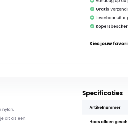
Vandaag op de
Gratis
Verzendin
Leverbaar uit
ei
Kopersbesche
Kies jouw favori
Specificaties
Artikelnummer
 nylon.
e dit als een
Hoes alleen gesch