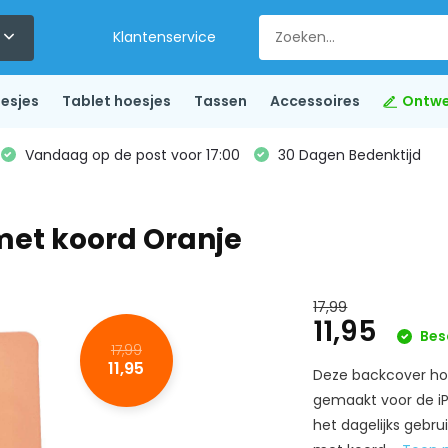
Klantenservice
esjes
Tablet hoesjes
Tassen
Accessoires
Ontwe
Vandaag op de post voor 17:00
30 Dagen Bedenktijd
met koord Oranje
17,99
11,95
Bes
17,99
11,95
Deze backcover hoe
gemaakt voor de iP
het dagelijks gebru