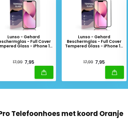
Lunso - Gehard
Lunso - Gehard
eschermglas - Full Cover
Beschermglas - Full Cover
mpered Glass - iPhone 13
Tempered Glass - iPhone 13
/ iPhone 13 Pro
/ iPhone 13 Pro - Black Edge
iverytime
Deliverytime
7,95
7,95
17,99
17,99
 Pro Telefoonhoes met koord Oranje