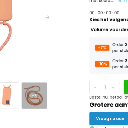
met koord....
Toon 
0
0
:
0
0
:
0
0
:
0
0
Kies het volgen
Volume voorde
Order
2
-7%
per stu
Order
3
-10%
per stu
-
+
+5
Bestel nu, betaal la
Grotere aan
Vraag nu aan