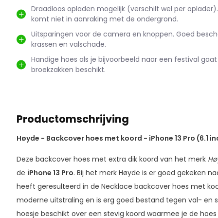
Draadloos opladen mogelijk (verschilt wel per oplader
komt niet in aanraking met de ondergrond.
Uitsparingen voor de camera en knoppen. Goed besc
krassen en valschade.
Handige hoes als je bijvoorbeeld naar een festival gaat
broekzakken beschikt.
Productomschrijving
Høyde - Backcover hoes met koord - iPhone 13 Pro (6.1 in
Deze backcover hoes met extra dik koord van het merk
Hø
de
iPhone 13 Pro
. Bij het merk Høyde is er goed gekeken naa
heeft geresulteerd in de Necklace backcover hoes met koo
moderne uitstraling en is erg goed bestand tegen val- en
hoesje beschikt over een stevig koord waarmee je de hoe