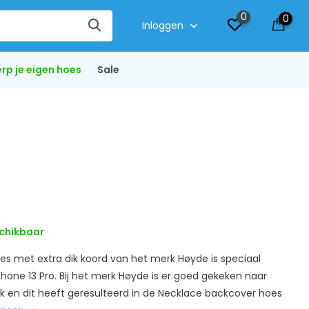
0
0
Inloggen
rp je eigen hoes
Sale
chikbaar
s met extra dik koord van het merk Høyde is speciaal
hone 13 Pro. Bij het merk Høyde is er goed gekeken naar
ik en dit heeft geresulteerd in de Necklace backcover hoes