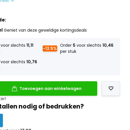
meer
de:
el
Geniet van deze geweldige kortingsdeals
voor slechts
11,11
Order
5
voor slechts
10,46
-12.5%
k
per stuk
voor slechts
10,76
k
Toevoegen aan winkelwagen
ter!
tallen nodig of bedrukken?