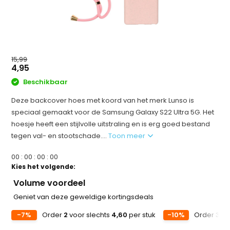
15,99
4,95
Beschikbaar
Deze backcover hoes met koord van het merk Lunso is
speciaal gemaakt voor de Samsung Galaxy S22 Ultra 5G. Het
hoesje heeft een stijlvolle uitstraling en is erg goed bestand
tegen val- en stootschade....
Toon meer
0
0
:
0
0
:
0
0
:
0
0
Kies het volgende:
Volume voordeel
Geniet van deze geweldige kortingsdeals
-7%
Order
2
voor slechts
4,60
per stuk
-10%
Order
3
vo