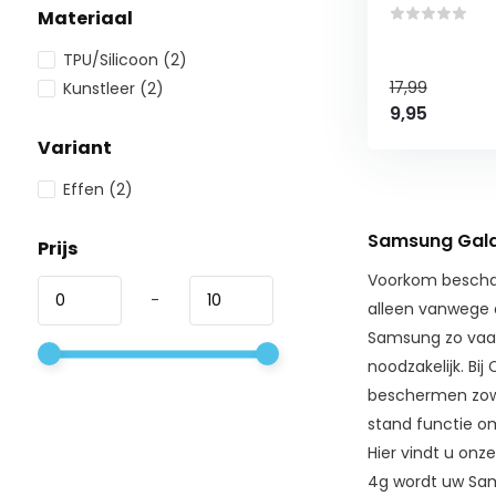
Materiaal
TPU/Silicoon
(2)
17,99
Kunstleer
(2)
9,95
Variant
Effen
(2)
Samsung Gala
Prijs
Voorkom beschad
-
alleen vanwege 
Samsung zo vaak
noodzakelijk. Bi
beschermen zowel
stand functie o
Hier vindt u on
4g wordt uw Sam