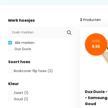
2
Producten
Merk hoesjes
17,99
Alle merken
9,95
Dux Ducis
Soort hoes
Bookcover flip hoes
(2)
Kleur
Dux Ducis 
Zwart
(1)
- Samsung 
Goud
(1)
Goud