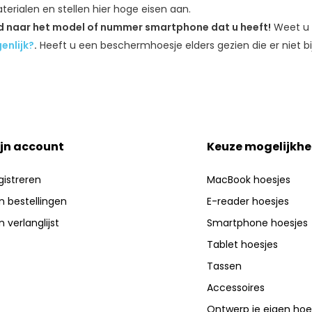
erialen en stellen hier hoge eisen aan.
ed naar het model of nummer smartphone dat u heeft!
Weet u 
enlijk?
.
Heeft u een beschermhoesje elders gezien die er niet bij
jn account
Keuze mogelijkh
gistreren
MacBook hoesjes
jn bestellingen
E-reader hoesjes
n verlanglijst
Smartphone hoesjes
Tablet hoesjes
Tassen
Accessoires
Ontwerp je eigen hoe