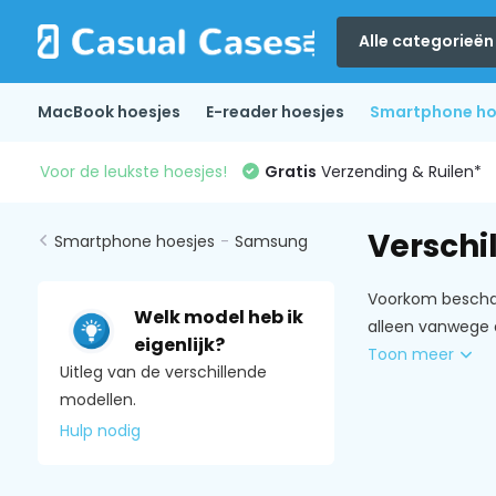
Alle categorieën
MacBook hoesjes
E-reader hoesjes
Smartphone ho
Voor de leukste hoesjes!
Gratis
Verzending & Ruilen*
Verschi
Smartphone hoesjes
-
Samsung
Voorkom beschad
Welk model heb ik
alleen vanwege 
eigenlijk?
Toon meer
Uitleg van de verschillende
modellen.
Hulp nodig