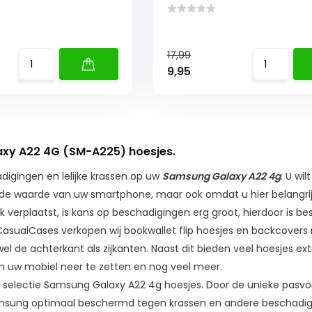
17,99
9,95
xy A22 4G (SM-A225) hoesjes.
igingen en lelijke krassen op uw
Samsung Galaxy A22 4g
. U wi
de waarde van uw smartphone, maar ook omdat u hier belangri
 verplaatst, is kans op beschadigingen erg groot, hierdoor is
j CasualCases verkopen wij bookwallet flip hoesjes en backcovers 
 de achterkant als zijkanten. Naast dit bieden veel hoesjes ex
m uw mobiel neer te zetten en nog veel meer.
ze selectie Samsung Galaxy A22 4g hoesjes. Door de unieke pasv
sung optimaal beschermd tegen krassen en andere beschadiging