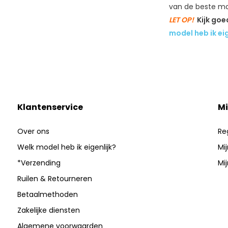
van de beste mat
LET OP!
Kijk go
model heb ik eig
Klantenservice
Mi
Over ons
Re
Welk model heb ik eigenlijk?
Mi
*Verzending
Mij
Ruilen & Retourneren
Betaalmethoden
Zakelijke diensten
Algemene voorwaarden