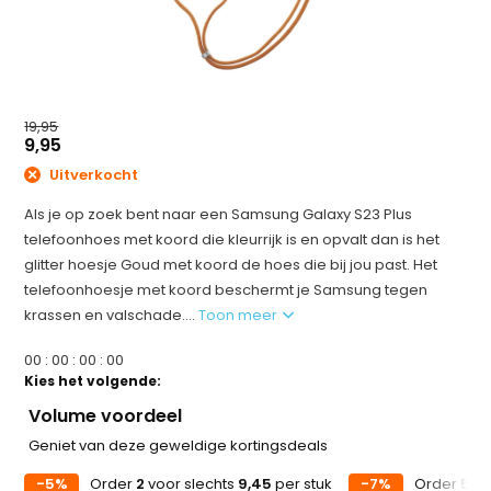
19,95
9,95
Uitverkocht
Als je op zoek bent naar een Samsung Galaxy S23 Plus
telefoonhoes met koord die kleurrijk is en opvalt dan is het
glitter hoesje Goud met koord de hoes die bij jou past. Het
telefoonhoesje met koord beschermt je Samsung tegen
krassen en valschade....
Toon meer
0
0
:
0
0
:
0
0
:
0
0
Kies het volgende:
Volume voordeel
Geniet van deze geweldige kortingsdeals
-5%
Order
2
voor slechts
9,45
per stuk
-7%
Order
5
vo