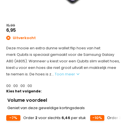
15,99
6,95
Uitverkocht
Deze mooie en extra dunne wallet flip hoes van het
merk Qubits is speciaal gemaakt voor de Samsung Galaxy
A80 (A805). Wanneer u kiest voor een Qubits slim wallet hoes,
kiest u voor een hoes die niet groot uitvalt en makkelijk mee
te nemen is. De hoes is z...
Toon meer
0
0
:
0
0
:
0
0
:
0
0
Kies het volgende:
Volume voordeel
Geniet van deze geweldige kortingsdeals
-7%
Order
2
voor slechts
6,46
per stuk
-10%
Order
3
vo