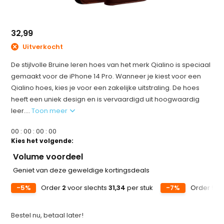
32,99
Uitverkocht
De stijlvolle Bruine leren hoes van het merk Qialino is speciaal
gemaakt voor de iPhone 14 Pro. Wanneer je kiest voor een
Qialino hoes, kies je voor een zakelijke uitstraling. De hoes
heeft een uniek design en is vervaardigd uit hoogwaardig
leer....
Toon meer
0
0
:
0
0
:
0
0
:
0
0
Kies het volgende:
Volume voordeel
Geniet van deze geweldige kortingsdeals
-5%
Order
2
voor slechts
31,34
per stuk
-7%
Order
5
vo
Bestel nu, betaal later!