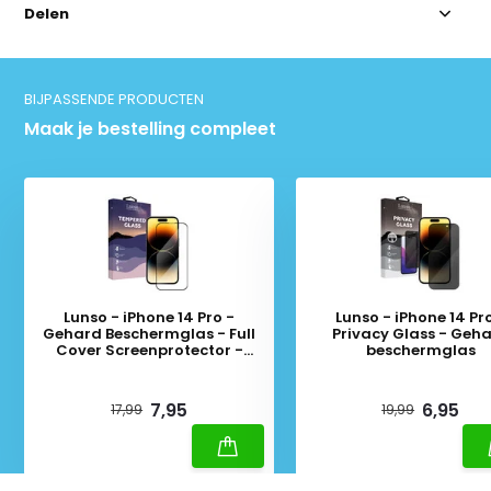
Delen
BIJPASSENDE PRODUCTEN
Maak je bestelling compleet
Lunso - iPhone 14 Pro -
Lunso - iPhone 14 Pr
Gehard Beschermglas - Full
Privacy Glass - Geh
Cover Screenprotector -
beschermglas
Black Edge
Deliverytime
Deliverytime
7,95
6,95
17,99
19,99