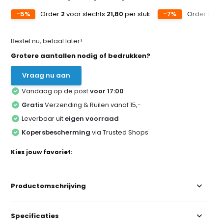
-5%
Order
2
voor slechts
21,80
per stuk
-7%
Order
5
vo
Bestel nu, betaal later!
Grotere aantallen nodig of bedrukken?
Vraag nu aan
Vandaag op de post
voor 17:00
Gratis
Verzending & Ruilen vanaf 15,-
Leverbaar uit
eigen voorraad
Kopersbescherming
via Trusted Shops
Kies jouw favoriet:
Productomschrijving
Specificaties