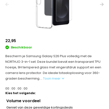
22,95
Beschikbaar
Bescherm je Samsung Galaxy S26 Plus volledig met de
NORTHJO 3-in-1 set. Deze bundel bevat een transparant TPU
hoesje, 9H tempered glass met vingerafdruk support en een
camera lens protector. De ideale totaaloplossing voor 360-
graden bescherming....
Toon meer
0
0
:
0
0
:
0
0
:
0
0
Kies het volgende:
Volume voordeel
Geniet van deze geweldige kortingsdeals