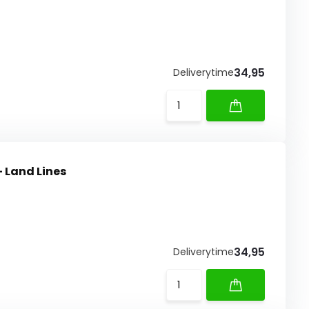
34,95
Deliverytime
 Land Lines
34,95
Deliverytime