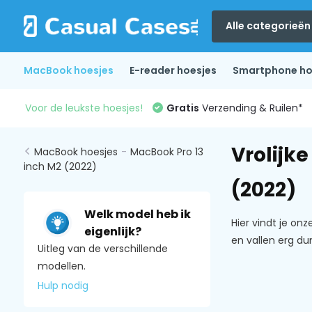
Alle categorieën
MacBook hoesjes
E-reader hoesjes
Smartphone ho
Voor de leukste hoesjes!
Gratis
Verzending & Ruilen*
Vrolijk
MacBook hoesjes
-
MacBook Pro 13
inch M2 (2022)
(2022)
Welk model heb ik
Hier vindt je on
eigenlijk?
en vallen erg du
Uitleg van de verschillende
modellen.
Hulp nodig